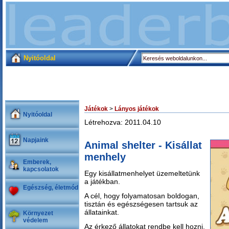
Nyitóoldal
Játékok
>
Lányos játékok
Nyitóoldal
Létrehozva: 2011.04.10
Napjaink
Animal shelter - Kisállat
menhely
Emberek,
kapcsolatok
Egy kisállatmenhelyet üzemeltetünk
a játékban.
Egészség, életmód
A cél, hogy folyamatosan boldogan,
tisztán és egészségesen tartsuk az
állatainkat.
Környezet
védelem
Az érkező állatokat rendbe kell hozni,