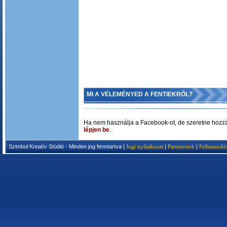
MI A VÉLEMÉNYED A FENTIEKRŐL?
Ha nem használja a Facebook-ot, de szeretne hozzá
lépjen be
.
Szimbol Kreatív Stúdió - Minden jog fenntartva |
Jogi nyilatkozat
|
Partnereink
|
Felhasználó