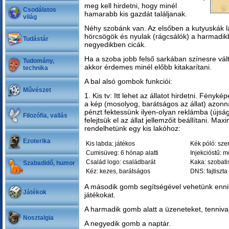
meg kell hirdetni, hogy minél
Csodálatos
hamarabb kis gazdát találjanak.
világ
Néhy szobánk van. Az elsőben a kutyuskák 
hörcsögök és nyulak (rágcsálók) a harmadik
Tudástár
negyedikben cicák.
Ha a szoba jobb felső sarkában színesre vált
Tudomány,
akkor érdemes minél előbb kitakarítani.
technika
A bal alsó gombok funkciói:
Művészet
1. Kis tv: Itt lehet az állatot hirdetni. Fénykép
a kép (mosolyog, barátságos az állat) azonn
pénzt fektessünk ilyen-olyan reklámba (újság-
Filozófia, vallás
felejtsük el az állat jellemzőit beállítani. 
rendelhetünk egy kis lakóhoz:
Ezoterika
Kis labda: játékos
Kék póló: szere
Cumisüveg: 6 hónap alatti
Injekcióstű: 
Család logo: családbarát
Kaka: szobati
Szabadidő, humor
Kéz: kezes, barátságos
DNS: fajtiszta
A második gomb segítségével vehetünk enniv
Játékok
játékokat.
A harmadik gomb alatt a üzeneteket, tenniva
Nosztalgia
A negyedik gomb a naptár.