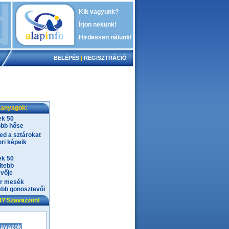
Kik vagyunk?
Írjon nekünk!
Hirdessen nálunk!
BELÉPÉS
|
REGISZTRÁCIÓ
 anyagok:
ek 50
obb hőse
ed a sztárokat
ri képeik
ek 50
dtebb
vője
r mesék
ebb gonosztevői
nt? Szavazzon!