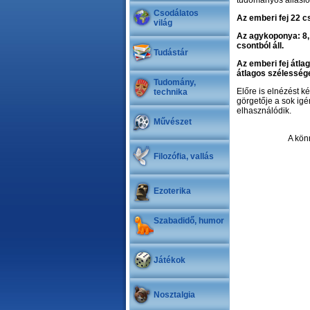
tudományos állásfo
Csodálatos
Az emberi fej 22 c
világ
Az agykoponya: 8,
csontból áll.
Tudástár
Az emberi fej átla
átlagos szélesség
Tudomány,
Előre is elnézést k
technika
görgetője a sok igé
elhasználódik.
Művészet
A könn
Filozófia, vallás
Ezoterika
Szabadidő, humor
Játékok
Nosztalgia