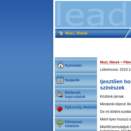
Mozi, filmek
Mozi, filmek
>
Film
Nyitóoldal
Létrehozva: 2010.1
Napjaink
Ijesztően ho
színészek
Emberek,
Köztünk járnak.
kapcsolatok
Mindenki éljenzi ők
Egészség, életmód
De mi történt ezek
Miért ilyen hosszú 
Környezet
védelem
Mielőtt bemutatjuk ő