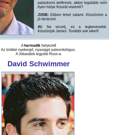
palackorrú delfinnek, akkor legalább nem
ilyen hülye frizurát viselnél?
JVDB:
Ebben lehet valami. Köszönöm a
jó tanácsot.
AI:
Ne viccelj, ez a legkevesebb.
Köszönjük James. További sok sikert!
A
harmadik
helyezett
Az örökké nyekergő, nyavajgó paleontológus.
A Jóbarátok legjobb Ross-a.
David Schwimmer