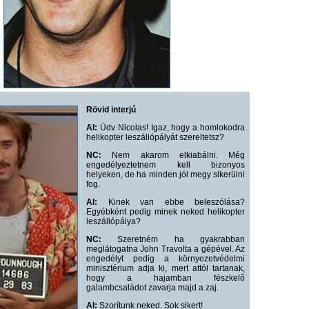
Rövid interjú
AI:
Üdv Nicolas! Igaz, hogy a homlokodra
helikopter leszállópályát szereltetsz?
NC:
Nem akarom elkiabálni. Még
engedélyeztetnem kell bizonyos
helyeken, de ha minden jól megy sikerülni
fog.
AI:
Kinek van ebbe beleszólása?
Egyébként pedig minek neked helikopter
leszállópálya?
NC:
Szeretném ha gyakrabban
meglátogatna John Travolta a gépével. Az
engedélyt pedig a környezetvédelmi
minisztérium adja ki, mert attól tartanak,
hogy a hajamban fészkelő
galambcsaládot zavarja majd a zaj.
AI:
Szorítunk neked. Sok sikert!