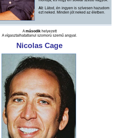
mondja, és hogy én sokkal szebb vagyok.
AI:
Látod, én ingyen is szívesen hazudom
ezt neked. Minden jót neked az életben.
A
második
helyezett
A vígasztalhatatlanul szomorú szemű angyal.
Nicolas Cage