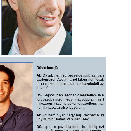
Rövid interjú
AI:
David, nemrég beszélgettünk az ipari
szalonnáról. Azóta ha jól látom nem csak
a homlokod, de az állad is eltávolodott az
arcodtól.
DS:
Sajnos igen. Tegnap cseréltettem le a
fürdőszobatükröt egy nagyobbra, mert
miközben a szemöldökömet szedtem, már
nem látszott az alsó fogsorom.
AI:
Ez nem olyan nagy baj. Nézhetnél ki
úgy is, mint James Van Der Beek.
DS:
Igen, a pszichiáterem is mindig ezt