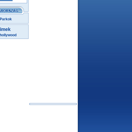
 Parkok
fimek
hollywood