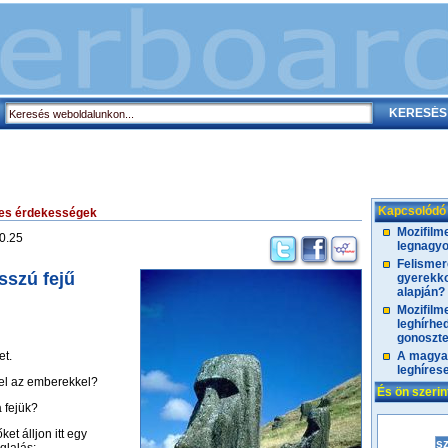
Kapcsolódó
es érdekességek
Mozifilm
0.25
legnagy
Felismer
sszú fejű
gyerekko
alapján?
Mozifilm
leghírhe
gonoszte
et.
A magya
leghíres
kel az emberekkel?
És ön szeri
a fejük?
ket álljon itt egy