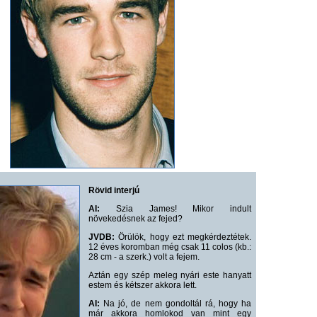
Rövid interjú
AI:
Szia James! Mikor indult
növekedésnek az fejed?
JVDB:
Örülök, hogy ezt megkérdeztétek.
12 éves koromban még csak 11 colos (kb.:
28 cm - a szerk.) volt a fejem.
Aztán egy szép meleg nyári este hanyatt
estem és kétszer akkora lett.
AI:
Na jó, de nem gondoltál rá, hogy ha
már akkora homlokod van mint egy