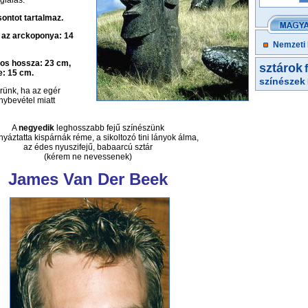
glalás:
sontot tartalmaz.
 az arckoponya: 14
Nemzeti
gos hossza: 23 cm,
sztárok
e: 15 cm.
színészek
érünk, ha az egér
nybevétel miatt
A
negyedik
leghosszabb fejű színészünk
yáztatta kispárnák réme, a sikoltozó tini lányok álma,
az édes nyuszifejű, babaarcú sztár
(kérem ne nevessenek)
James Van Der Beek