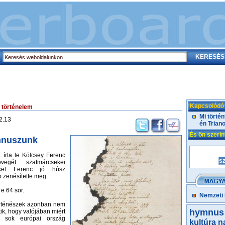
Kapcsolódó
 történelem
Mi történ
2.13
én Trian
És ön szeri
mnuszunk
 írta le Kölcsey Ferenc
vegét szatmárcsekei
kel Ferenc jó húsz
 zenésítette meg.
e 64 sor.
Nemzeti
örténészek azonban nem
hymnus
ik, hogy valójában miért
 sok európai ország
kultúra n