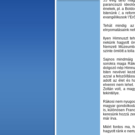
55 évig tartó mag
parancsszó ideoló
énekek, pl. a Bold
Istenünk /, a refor
evangélikusok \"Erő
Tehát mindig az 
elnyomatásaink nehé
Ilyen Himnuszt te
nekünk hagyott ör
Nemzeti Múzeumban
szinte ömlött a tolla
Sajnos mindmáig 
sorokra maga Ráko
dolgozó nép Himnu
Isten nevével kezd
azzal a felszólításs
adott az élet és 
elvenni nem lehet.
Zoltán volt, a mag
tekintélye.
Rákosi nem nyugodot
magyar gondolkodás
is, különösen Fran
keresünk hozzá zene
már írva.
Miért fontos ma, 
hagyott ránk e nem