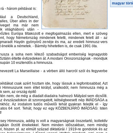
magyar tört
 rá - három példával is:
ául a Deutschland,
lles, Über alles in der
zöveget ma már nem
ik világháború után -
yőztes Európa tiltakozott e megfogalmazás ellen, mert e szöveg
ent, hogy Németország mindenek feletti, mindenek felett áll - az
gmaradt Haydn gyönyörű zenéje és ma, az eredeti himnusz-vers
éneklik a németek. - Bármily hihetetlen is, de csak 1991 óta.
mnusza a soha nem létező szabadságot emberiség legnagyobb
s Sztálin éltette évtizedeken át. A mostani Oroszországnak - mondjuk
 csupán 10 esztendős a himnusza.
nevezett La Marseillaise - a vérben álló harcról szól és fegyverbe
példákat csak azért hoztam ide, hogy lássuk a legfontosabbat. Azt
i Himnuszunk nem éltet királyt, uralkodót, nem himnusza még a
 sem, az ország építő
ntén nem, de még a diadalt diadalra halmozó Mátyást sem dicsőíti.
z évszázadokon át szorongatott, kétségbeesett nép IMÁDSÁGA a
nkhöz. Az irodalom tudós művelői tehát gyakran felejtik el - így
latos 64 sort. Tehát, hogy ez egy KÖZBENJÁRÓ IMÁDSÁG: Isten
!
sey Himnusza, addig is volt a magyarságnak összetartó, kollektív
ajkán őrzött énekekkel. Nem minden időszakban, nem mindig
, hiszen pl. az elmúlt század diktatúrái / 1919-re gondolok és az