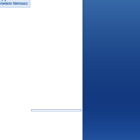
énelem
himnusz