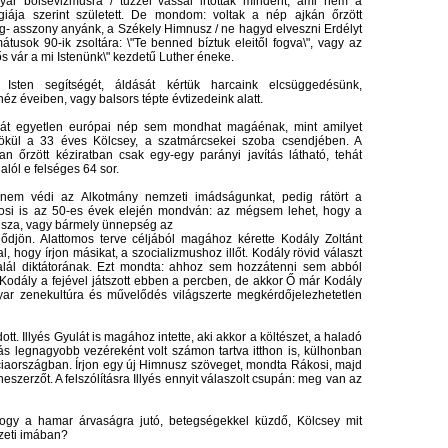
yar bolsevizmusra / tűzzel vassal irtottak mindent, ami nem a
giája szerint született. De mondom: voltak a nép ajkán őrzött
og- asszony anyánk, a Székely Himnusz / ne hagyd elveszni Erdélyt
mátusok 90-ik zsoltára: \"Te benned bíztuk eleitől fogva\", vagy az
s vár a mi Istenünk\" kezdetű Luther éneke.
Isten segítségét, áldását kértük harcaink elcsüggedésünk,
z éveiben, vagy balsors tépte évtizedeink alatt.
hát egyetlen európai nép sem mondhat magáénak, mint amilyet
ökül a 33 éves Kölcsey, a szatmárcsekei szoba csendjében. A
 őrzött kéziratban csak egy-egy parányi javítás látható, tehát
 alól e felséges 64 sor.
nem védi az Alkotmány nemzeti imádságunkat, pedig rátört a
si is az 50-es évek elején mondván: az mégsem lehet, hogy a
sza, vagy bármely ünnepség az
ődjön. Alattomos terve céljából magához kérette Kodály Zoltánt
al, hogy írjon másikat, a szocializmushoz illőt. Kodály rövid választ
halál diktátorának. Ezt mondta: ahhoz sem hozzátenni sem abból
 Kodály a fejével játszott ebben a percben, de akkor Ő már Kodály
yar zenekultúra és művelődés világszerte megkérdőjelezhetetlen
t. Illyés Gyulát is magához intette, aki akkor a költészet, a haladó
 legnagyobb vezéreként volt számon tartva itthon is, külhonban
ciaországban. Írjon egy új Himnusz szöveget, mondta Rákosi, majd
szerzőt. A felszólításra Illyés ennyit válaszolt csupán: meg van az
hogy a hamar árvaságra jutó, betegségekkel küzdő, Kölcsey mit
zeti imában?