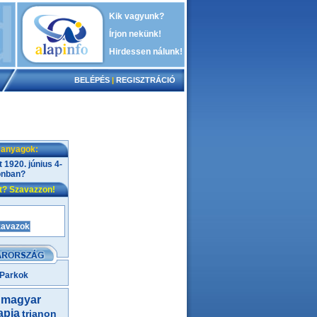
Kik vagyunk?
Írjon nekünk!
Hirdessen nálunk!
BELÉPÉS
|
REGISZTRÁCIÓ
 anyagok:
t 1920. június 4-
onban?
nt? Szavazzon!
 Parkok
magyar
apja
trianon