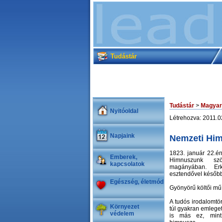
Tudástár
Tudástár
>
Magyar
Nyitóoldal
Létrehozva: 2011.0
Napjaink
Nemzeti Hi
1823. január 22.én
Emberek,
Himnuszunk szö
kapcsolatok
magányában. Er
esztendővel később
Egészség, életmód
Gyönyörű költői mű 
A tudós irodalomt
Környezet
túl gyakran emleget
védelem
is más ez, mint