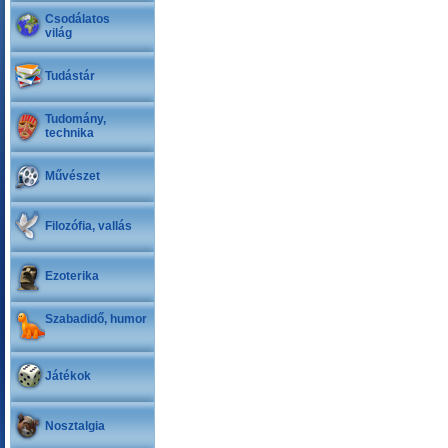
Csodálatos
világ
Tudástár
Tudomány,
technika
Művészet
Filozófia, vallás
Ezoterika
Szabadidő, humor
Játékok
Nosztalgia