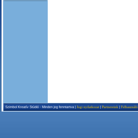
Szimbol Kreatív Stúdió - Minden jog fenntartva |
Jogi nyilatkozat
|
Partnereink
|
Felhasználó