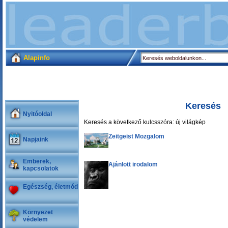
Alapinfo
Keresés
Nyitóoldal
Keresés a következő kulcsszóra: új világkép
Zeitgeist Mozgalom
Napjaink
Emberek,
Ajánlott irodalom
kapcsolatok
Egészség, életmód
Környezet
védelem