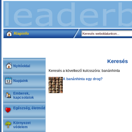
Alapinfo
Keresés
Nyitóoldal
Keresés a következő kulcsszóra: banánhinta
A banánhinta egy drog?
Napjaink
Emberek,
kapcsolatok
Egészség, életmód
Környezet
védelem