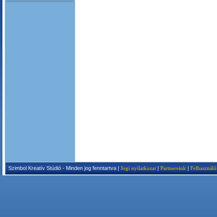
Szimbol Kreatív Stúdió - Minden jog fenntartva |
Jogi nyilatkozat
|
Partnereink
|
Felhasználó