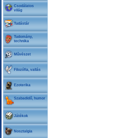
Csodálatos
világ
Tudástár
Tudomány,
technika
Művészet
Filozófia, vallás
Ezoterika
Szabadidő, humor
Játékok
Nosztalgia