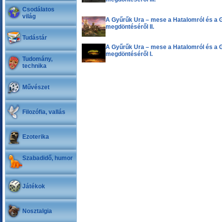
Csodálatos
világ
A Gyűrűk Ura – mese a Hatalomról és a 
megdöntéséről II.
Tudástár
A Gyűrűk Ura – mese a Hatalomról és a 
megdöntéséről I.
Tudomány,
technika
Művészet
Filozófia, vallás
Ezoterika
Szabadidő, humor
Játékok
Nosztalgia