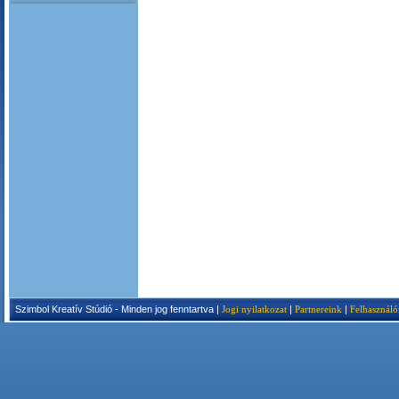
Szimbol Kreatív Stúdió - Minden jog fenntartva |
Jogi nyilatkozat
|
Partnereink
|
Felhasználó