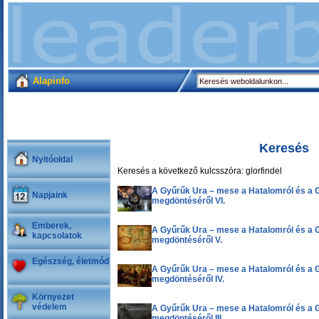
Alapinfo
Keresés
Nyitóoldal
Keresés a következő kulcsszóra: glorfindel
A Gyűrűk Ura – mese a Hatalomról és a 
Napjaink
megdöntéséről VI.
Emberek,
A Gyűrűk Ura – mese a Hatalomról és a 
kapcsolatok
megdöntéséről V.
Egészség, életmód
A Gyűrűk Ura – mese a Hatalomról és a 
megdöntéséről IV.
Környezet
védelem
A Gyűrűk Ura – mese a Hatalomról és a 
megdöntéséről III.