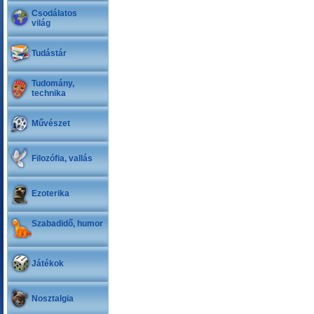
Csodálatos
világ
Tudástár
Tudomány,
technika
Művészet
Filozófia, vallás
Ezoterika
Szabadidő, humor
Játékok
Nosztalgia