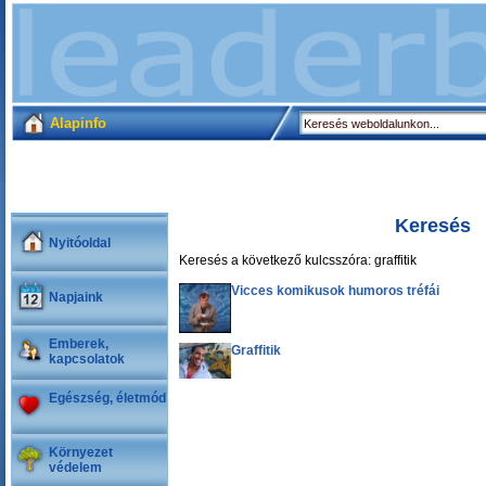
Alapinfo
Keresés
Nyitóoldal
Keresés a következő kulcsszóra: graffitik
Vicces komikusok humoros tréfái
Napjaink
Emberek,
Graffitik
kapcsolatok
Egészség, életmód
Környezet
védelem