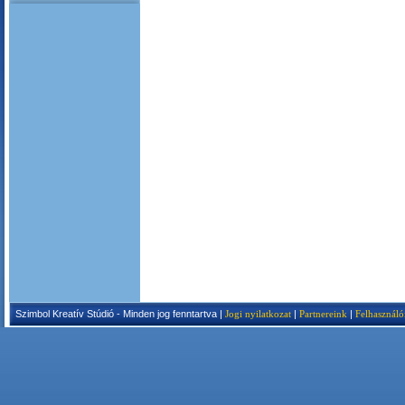
Szimbol Kreatív Stúdió - Minden jog fenntartva |
Jogi nyilatkozat
|
Partnereink
|
Felhasználó