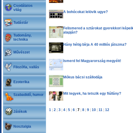
Csodálatos
világ
A bohócokat lelövik ugye?
Tudástár
Felismered a sztárokat gyerekkori képei
alapján?
Tudomány,
technika
Hány hétig bírja A 40 milliós játszma?
Művészet
Ismerd fel Magyarország megyéit!
Filozófia, vallás
Mókus bácsi szállodája
Ezoterika
Mit tegyek, ha tetszik egy fiú/lány?
Szabadidő, humor
1
|
2
|
3
|
4
|
5
|
6
|
7
|
8
|
9
|
10
|
11
|
12
Játékok
Nosztalgia