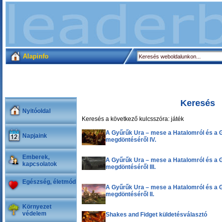
Alapinfo
Keresés
Nyitóoldal
Keresés a következő kulcsszóra: játék
A Gyűrűk Ura – mese a Hatalomról és a 
Napjaink
megdöntéséről IV.
Emberek,
A Gyűrűk Ura – mese a Hatalomról és a 
kapcsolatok
megdöntéséről III.
Egészség, életmód
A Gyűrűk Ura – mese a Hatalomról és a 
megdöntéséről II.
Környezet
védelem
Shakes and Fidget küldetésválasztó