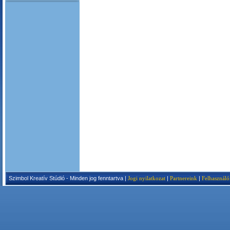
Szimbol Kreatív Stúdió - Minden jog fenntartva |
Jogi nyilatkozat
|
Partnereink
|
Felhasználó