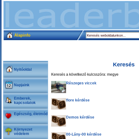
Alapinfo
Keresés
Nyitóoldal
Keresés a következő kulcsszóra: megye
Részeges viccek
Napjaink
Emberek,
flore kérdése
kapcsolatok
Egészség, életmód
Demos kérdése
Környezet
védelem
00-Lány-00 kérdése