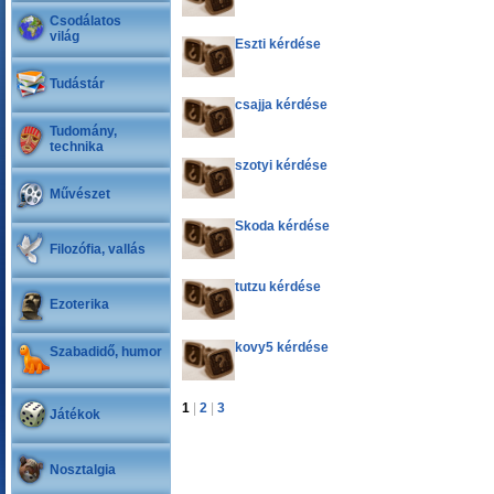
Csodálatos
világ
Eszti kérdése
Tudástár
csajja kérdése
Tudomány,
technika
szotyi kérdése
Művészet
Skoda kérdése
Filozófia, vallás
tutzu kérdése
Ezoterika
kovy5 kérdése
Szabadidő, humor
1
|
2
|
3
Játékok
Nosztalgia