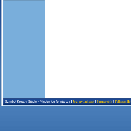
Szimbol Kreatív Stúdió - Minden jog fenntartva |
Jogi nyilatkozat
|
Partnereink
|
Felhasználó