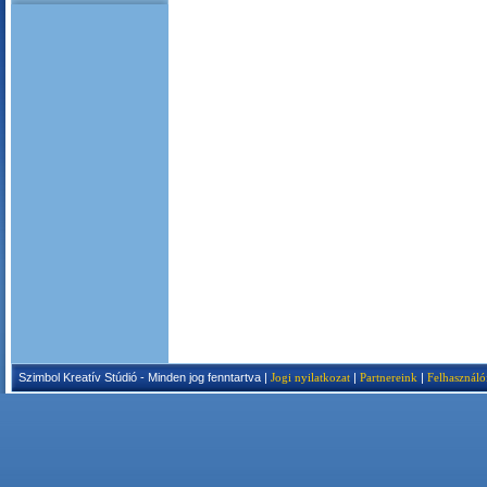
Szimbol Kreatív Stúdió - Minden jog fenntartva |
Jogi nyilatkozat
|
Partnereink
|
Felhasználó