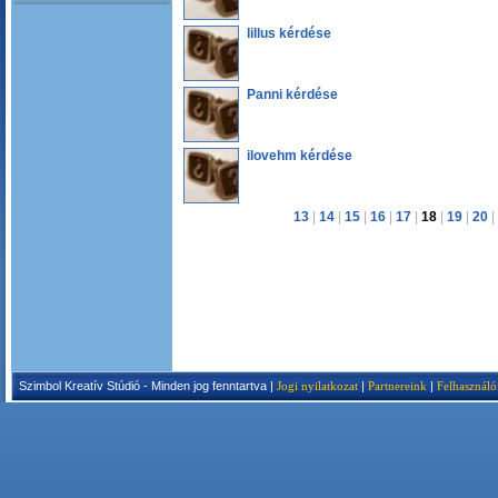
lillus kérdése
Panni kérdése
ilovehm kérdése
13
|
14
|
15
|
16
|
17
|
18
|
19
|
20
|
Szimbol Kreatív Stúdió - Minden jog fenntartva |
Jogi nyilatkozat
|
Partnereink
|
Felhasználó