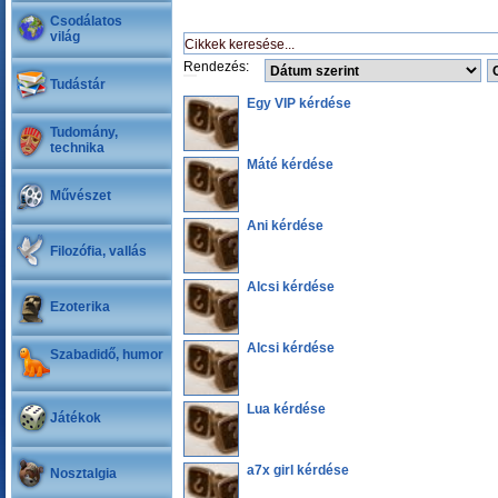
Csodálatos
világ
Rendezés:
Tudástár
Egy VIP kérdése
Tudomány,
technika
Máté kérdése
Művészet
Ani kérdése
Filozófia, vallás
Alcsi kérdése
Ezoterika
Alcsi kérdése
Szabadidő, humor
Lua kérdése
Játékok
a7x girl kérdése
Nosztalgia