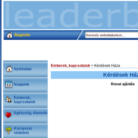
Alapinfo
Emberek, kapcsolatok
> Kérdések Háza
Nyitóoldal
Kérdések Há
Rovat ajánlás
Napjaink
Emberek,
kapcsolatok
Egészség, életmód
Környezet
védelem