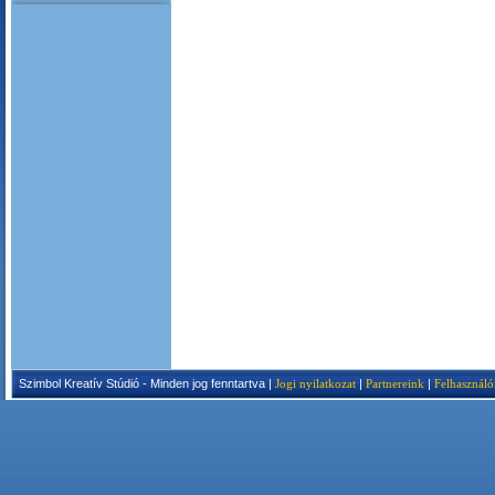
Szimbol Kreatív Stúdió - Minden jog fenntartva |
Jogi nyilatkozat
|
Partnereink
|
Felhasználó