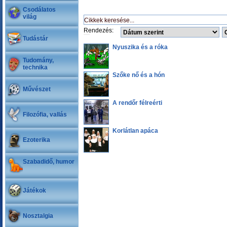
Csodálatos
világ
Rendezés:
Tudástár
Nyuszika és a róka
Tudomány,
technika
Szőke nő és a hón
Művészet
A rendőr félreérti
Filozófia, vallás
Korlátlan apáca
Ezoterika
Szabadidő, humor
Játékok
Nosztalgia