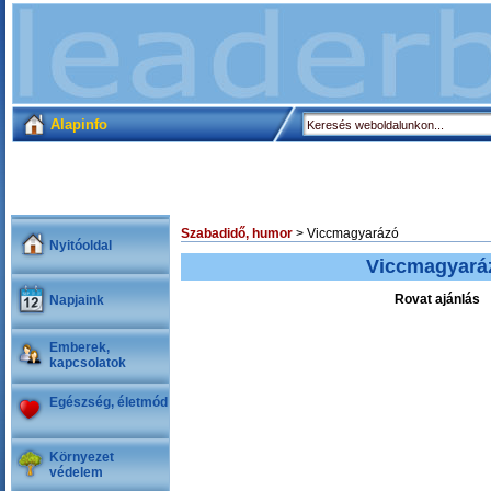
Alapinfo
Szabadidő, humor
> Viccmagyarázó
Nyitóoldal
Viccmagyará
Rovat ajánlás
Napjaink
Emberek,
kapcsolatok
Egészség, életmód
Környezet
védelem