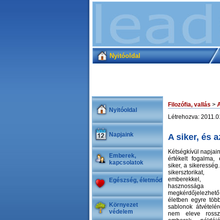
Nyitóoldal
Filozófia, vallás
>
Nyitóoldal
Létrehozva: 2011.0
Napjaink
A siker, és 
Kétségkívül napjain
Emberek,
értékelt fogalma,
kapcsolatok
siker, a sikeressé
sikersztorikat,
emberekkel, a
Egészség, életmód
hasznossá
megkérdőjelezhető.
életben egyre több 
Környezet
sablonok átvételé
védelem
nem eleve rossz: