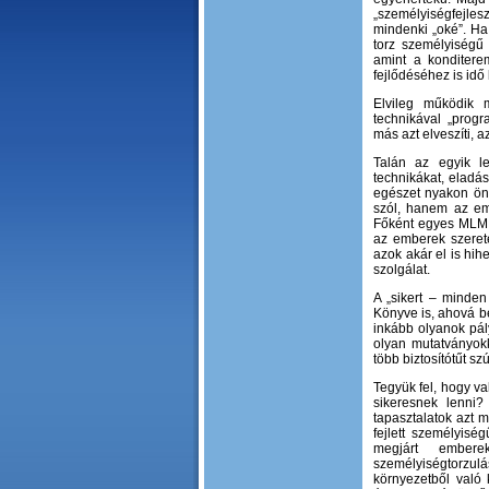
„személyiségfejl
mindenki „oké”. Ha 
torz személyiségű 
amint a konditere
fejlődéséhez is idő 
Elvileg működik 
technikával „prog
más azt elveszíti, 
Talán az egyik l
technikákat, eladás
egészet nyakon önt
szól, hanem az emb
Főként egyes MLM h
az emberek szeret
azok akár el is hih
szolgálat.
A „sikert – minde
Könyve is, ahová be
inkább olyanok pál
olyan mutatványok
több biztosítótűt s
Tegyük fel, hogy va
sikeresnek lenni?
tapasztalatok azt m
fejlett személyiség
megjárt embere
személyiségtorzu
környezetből való 