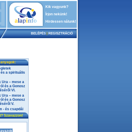
Kik vagyunk?
Írjon nekünk!
Hirdessen nálunk!
BELÉPÉS
|
REGISZTRÁCIÓ
 anyagok:
gletek
és a spirituális
 Ura – mese a
ól és a Gonosz
séről VI.
 Ura – mese a
ól és a Gonosz
séről V.
m - és csapdái
nt? Szavazzon!