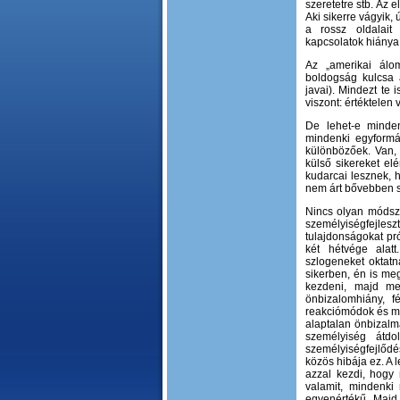
szeretetre stb. Az
Aki sikerre vágyik,
a rossz oldalait 
kapcsolatok hiánya
Az „amerikai álom
boldogság kulcsa a
javai). Mindezt te 
viszont: értéktelen
De lehet-e minde
mindenki egyformá
különbözőek. Van, 
külső sikereket elé
kudarcai lesznek, h
nem árt bővebben s
Nincs olyan módsze
személyiségfejle
tulajdonságokat pró
két hétvége alat
szlogeneket oktat
sikerben, én is meg
kezdeni, majd meg
önbizalomhiány, fé
reakciómódok és me
alaptalan önbizalm
személyiség átdo
személyiségfejlőd
közös hibája ez. A 
azzal kezdi, hogy m
valamit, mindenki
egyenértékű. Majd