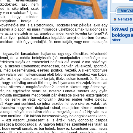
át az érvényesülési
zködőknek: lásd, nem
ked is sikerülhet, csak
gy van-e valóban? Igaza
onnak, hogy minden
Nemzeti
rsolyában hordja a
 követhető-e ma is a Rotschildok, Rockefellerek példája, akik egy
kövesi p
ezdtek a piacon és mára milliárdos üzletbirodalmak tulajdonosai?
-e az az életviteli minta, amelyet mindenkinek követni kell(ene)? A
boldogs
int az ilyen példák bemutatása legalább annyi emberben ébreszt
siker
yanokban, akik úgy gondolják, ők nem tudják, vagy nem is akarják
.
fogyasztói társadalom hajlamos egy-egy életstílust követendő
tenni, de a média befolyásoló (sőt manipulatív) lehetőségei ma
értékben tudják az embereket hatásuk alá vonni. A ma bálványai
): a sikeres üzletember, menedzser, bankár, vállalkozó, sportoló,
ag, média-személyiség, esetleg politikai vezető. A sikert többnyire
ogy valamilyen nyilvánosság előtt folyó tevékenységhez van kötve,
 sikeres, hogy mások annak tartják, illetve sokan ismerik őt. Tehát: a
er, hogy a külvilág annak ítéli meg és folyamatos visszajelzéseket ad
 valaki sikeres a magánéletében? Lehet-e sikeres egy édesanya,
rát, ha egyébként senki se ismeri? Lehet-e sikeres egy gyári
novista mozgalom megpróbált pár évtizede sikeres esztergályost
lni, de senki se vette komolyan.) Sikeres ember volt-e például
a? Vagy ami senkinek se jutna eszébe: lehet-e sikeres valaki, aki
l elvonulva nagyszerű dolgokat csinál, neadjisten sikeres ember-e
dzsungel mélyén meditálva elérte a megvilágosodást? Nyilván ez a
 sem merülne . Ők inkább hasznosak vagy boldogok akartak lenni,
 – ezt viszont „sikeresen” el is érték. Nagy gondolati csapda
ességet a boldogsággal. A nagyon felszínes szemlélet (és talán az
tja, hogy együtt járnak, és bár tudjuk, hogy ez korántsem igaz, mégis
ggá vált a sikeresség oktatása. Mint mindennek, ennek is vannak