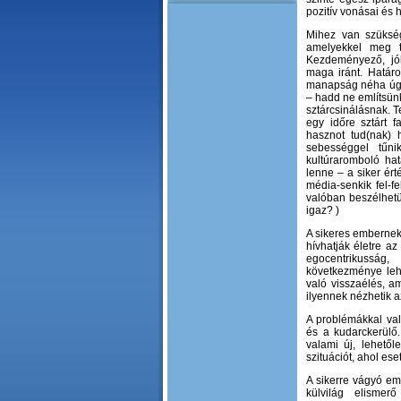
pozitív vonásai és 
Mihez van szükség
amelyekkel meg t
Kezdeményező, jól
maga iránt. Határo
manapság néha úgy t
– hadd ne említsünk
sztárcsinálásnak. T
egy időre sztárt f
hasznot tud(nak) 
sebességgel tűn
kultúraromboló hat
lenne – a siker ér
média-senkik fel-f
valóban beszélhetü
igaz? )
A sikeres embernek 
hívhatják életre az
egocentrikusság
következménye lehe
való visszaélés, a
ilyennek nézhetik az
A problémákkal va
és a kudarckerülő
valami új, lehető
szituációt, ahol ese
A sikerre vágyó em
külvilág elismerő 