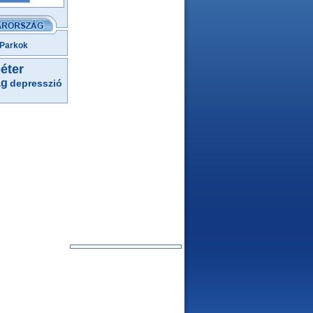
 Parkok
éter
ág
depresszió