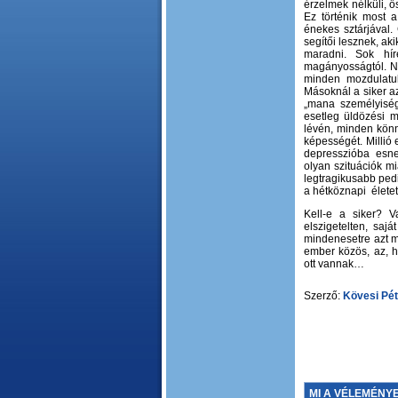
érzelmek nélküli, ő
Ez történik most a 
énekes sztárjával.
segítői lesznek, ak
maradni. Sok hí
magányosságtól. Ne
minden mozdulatuka
Másoknál a siker az
„mana személyiség”
esetleg üldözési m
lévén, minden könn
képességét. Millió 
depresszióba esne
olyan szituációk m
legtragikusabb pedi
a hétköznapi életet
Kell-e a siker? V
elszigetelten, sa
mindenesetre azt 
ember közös, az, 
ott vannak…
Szerző:
Kövesi Pét
MI A VÉLEMÉNY