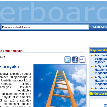
Kapcsolódó
Az ember mélyén
A szüksé
1.05
piramisa 
fejlődés
az árnyéka
A Gyűrűk
Hatalomr
megdönté
k egyik fölöttébb nagyra
 emberi tulajdonsága a
A Gyűrűk
g. A média naponta közöl
Hatalomr
 riportokat sikeres
megdönté
melyek lélektani
A hatalo
ga legalábbis
És ön szeri
 Túl azon, hogy mint az
helyütt, itt is amerikai
ről van szó, a szándék
 megmutatni befutott