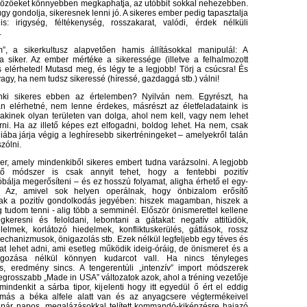
 előzőeket könnyebben megkaphatja, az utóbbit sokkal nehezebben.
 úgy gondolja, sikeresnek lenni jó. A sikeres ember pedig tapasztalja
is: irigység, féltékenység, rosszakarat, valódi, érdek nélküli
.
”, a sikerkultusz alapvetően hamis állításokkal manipulál: A
 siker. Az ember mértéke a sikeressége (illetve a felhalmozott
is elérheted! Mutasd meg, és légy te a legjobb! Törj a csúcsra! És
 vagy, ha nem tudsz sikeressé (híressé, gazdaggá stb.) válni!
nki sikeres ebben az értelemben? Nyilván nem. Egyrészt, ha
n elérhetné, nem lenne érdekes, másrészt az életfeladataink is
akinek olyan területen van dolga, ahol nem kell, vagy nem lehet
rni. Ha az illető képes ezt elfogadni, boldog lehet. Ha nem, csak
iába járja végig a leghíresebb sikertréningeket – amelyekről talán
zólni.
r, amely mindenkiből sikeres embert tudna varázsolni. A legjobb
sztő módszer is csak annyit tehet, hogy a fentebbi pozitív
bálja megerősíteni – és ez hosszú folyamat, aligha érhető el egy-
t. Az, amivel sok helyen operálnak, hogy önbizalom erősítő
nak a pozitív gondolkodás jegyében: hiszek magamban, hiszek a
 tudom tenni - alig több a semminél. Először önismerettel kellene
keresni és feloldani, lebontani a gátakat: negatív attitüdök,
lelmek, korlátozó hiedelmek, konfliktuskerülés, gátlások, rossz
chanizmusok, önigazolás stb. Ezek nélkül legfeljebb egy téves és
at lehet adni, ami esetleg működik ideig-óráig, de önismeret és a
lgozása nélkül könnyen kudarcot vall. Ha nincs tényleges
és, eredmény sincs. A tengerentúli „intenzív” import módszerek
legrosszabb „Made in USA” változatok azok, ahol a tréning vezetője
indenkit a sárba tipor, kijelenti hogy itt egyedül ő ért el eddig
 más a béka alfele alatt van és az anyagcsere végtermékeivel
 pár napos, megalázásokkal telített kommandó-kiképzésre hajazó