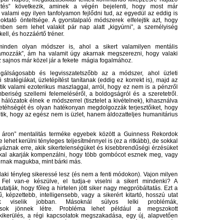
esztés” következik, aminek a végén bejelenti, hogy most már
valami egy ilyen tanfolyamon fejlődni tud, az egyedül az eddig is
oktató önteltsége. A gyorstalpaló módszerek elfelejtik azt, hogy
mben sem lehet valakit pár nap alatt „kigyúrni”, a személyiség
kell, és hozzáértő tréner.
minden olyan módszer is, ahol a sikert valamilyen mentális
ramozzák”, ám ha valamit úgy akarnak megszerezni, hogy valaki
az sajnos már közel jár a fekete mágia fogalmához.
egálságosabb és legvisszatetszőbb az a módszer, ahol üzleti
i stratégiákat, üzletépítést tanítanak (eddig ez korrekt is), majd az
ik valami ezoterikus maszlaggal, arról, hogy ez nem is a pénzről
eriség szellemi felemeléséről, a boldogságról és a szeretetről.
álózatok élnek e módszerrel (tisztelet a kivételnek), kihasználva
etéhségét és olyan hatékonyan megdolgozzák terjesztőiket, hogy
etik, hogy az egész nem is üzlet, hanem áldozatteljes humanitárius
n áron” mentalitás terméke egyebek között a Guinness Rekordok
 lehet kerülni tényleges teljesítménnyel is (ez a ritkább), de sokkal
yáznak erre, akik sikertelenségüket és kisebbrendűségi érzésüket
kal akarják kompenzálni, hogy több gombócot esznek meg, vagy
zúrnak magukba, mint bárki más.
laki tényleg sikeressé lesz (és nem a fenti módokon). Vajon milyen
 Fel van-e készülve, el tudja-e viselni a sikert mindenki? A
utatják, hogy főleg a hirtelen jött siker nagy megpróbáltatás. Ezt a
ű, képzettebb, intelligensebb, vagy a sikerért kitartó, hosszú utat
k viselik jobban. Másoknál súlyos lelki problémák,
lások jönnek létre. Probléma lehet például a megszokott
kikerülés, a régi kapcsolatok megszakadása, egy új, alapvetően