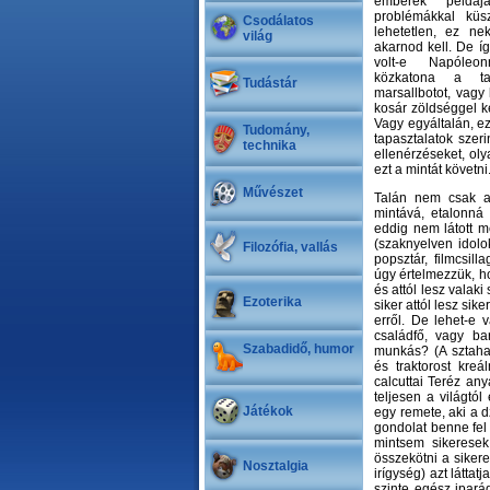
emberek példáj
problémákkal küs
Csodálatos
lehetetlen, ez ne
világ
akarnod kell. De í
volt-e Napóle
közkatona a ta
Tudástár
marsallbotot, vagy
kosár zöldséggel k
Vagy egyáltalán, ez
Tudomány,
tapasztalatok szer
technika
ellenérzéseket, ol
ezt a mintát követni
Művészet
Talán nem csak a 
mintává, etalonná 
eddig nem látott m
(szaknyelven idolok
Filozófia, vallás
popsztár, filmcsill
úgy értelmezzük, h
és attól lesz valaki
Ezoterika
siker attól lesz sik
erről. De lehet-e
családfő, vagy ba
Szabadidő, humor
munkás? (A sztaha
és traktorost kreá
calcuttai Teréz any
teljesen a világtó
Játékok
egy remete, aki a 
gondolat benne fel
mintsem sikeresek
összekötni a siker
Nosztalgia
irígység) azt látta
szinte egész ipará