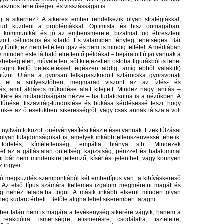
hasznos lehetőségei, és visszásságai is.
 a sikerhez? A sikeres ember rendelkezik olyan stratégiákkal,
ud küzdeni a problémákkal. Optimista és hisz önmagában.
 kommunikál és jó az emberismerete, bizalmat tud ébreszteni
zott, céltudatos és kitartó. És valamiben tényleg tehetséges. Bár
űnik, ez nem feltétlen igaz és nem is mindig feltétel. A médiában
 minden este látható elrettentő példákat – bejáratott útjai vannak a
ehetségtelen, műveletlen, sőt kifejezetten ostoba figurákból is lehet
aragni kellő befektetéssel, egészen addig, amíg ebből valaki(k)
húzni. Utána a gyorsan felkapaszkodott sztárocska gyorsvonati
ik el a süllyesztőben, megmarad viszont az az ízlés- és
ás, amit áldásos működése alatt kifejtett. Mindez nagy tanítás –
tékére és múlandóságára nézve – ha tudatosulna is a nézőkben. A
eltűnése, tiszavirág-tündöklése és bukása kérdésessé teszi, hogy
nk-e az ő esetükben sikerességről, vagy csak annak látszata volt
nyilván fokozott önérvényesítési késztetései vannak. Ezek túlzásai
 olyan tulajdonságokat is, amelyek inkább ellenszenvessé tehetik:
, törtetés, kíméletlenség, empátia hiánya stb. Mindezek
t az a gátlástalan önteltség, kapzsiság, pénzzel és hatalommal
mi bár nem mindenkire jellemző, kísértést jelenthet, vagy könnyen
 irigyei.
ló megküzdés szempontjából két embertípus van: a kihíváskereső
. Az első típus számára kellemes izgalom megméretni magát és
leg nehéz feladatba fogni. A másik inkább elkerül minden olyan
tleg kudarc érheti. Belőle aligha lehet sikerembert faragni.
ber talán nem is magára a tevékenység sikerére vágyik, hanem a
reakcióira: ismertségre, elismerésre, csodálatra, tiszteletre,