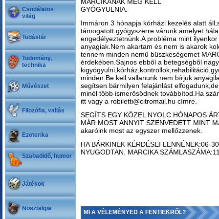
MARCIKÁNAK MEG KELL
GYÓGYULNIA.
Csodálatos
világ
Immáron 3 hónapja kórházi kezelés alatt áll,
támogatott gyógyszerre várunk amelyet hála 
Tudástár
engedélyeztetnünk.A probléma mint ilyenkor 
anyagiak.Nem akartam és nem is akarok koldul
tennem minden nemű büszkeségemet MARC
Tudomány,
érdekében.Sajnos ebből a betegségből nagy
technika
kigyógyulni,kórház,kontrollok,rehabilitáció,g
minden.Be kell vallanunk nem bírjuk anyagil
segítsen bármilyen felajánlást elfogadunk,de
Művészet
minél több ismerősödnek továbbítod.Ha szán
itt vagy a robiletti@citromail.hu címre.
Filozófia, vallás
SEGÍTS EGY KÖZEL NYOLC HÓNAPOS ÁRT
MÁR MOST ANNYIT SZENVEDETT MINT MÁS
akaróink most az egyszer mellőzzenek.
Ezoterika
HA BÁRKINEK KÉRDÉSEI LENNÉNEK:06-30
NYUGODTAN. MARCIKA SZÁMLASZÁMA:11
Szabadidő, humor
Játékok
Nosztalgia
MI A VÉLEMÉNYED A FENTIEKRŐL?