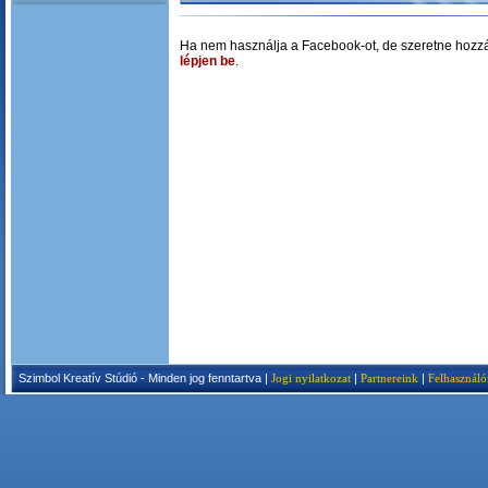
Ha nem használja a Facebook-ot, de szeretne hozzá
lépjen be
.
Szimbol Kreatív Stúdió - Minden jog fenntartva |
Jogi nyilatkozat
|
Partnereink
|
Felhasználó