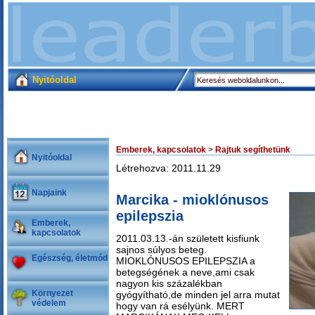
Nyitóoldal
Emberek, kapcsolatok
>
Rajtuk segíthetünk
Nyitóoldal
Létrehozva: 2011.11.29
Napjaink
Marcika - mioklónusos
epilepszia
Emberek,
kapcsolatok
2011.03.13.-án született kisfiunk
sajnos súlyos beteg.
Egészség, életmód
MIOKLÓNUSOS EPILEPSZIA a
betegségének a neve,ami csak
nagyon kis százalékban
Környezet
gyógyítható,de minden jel arra mutat
védelem
hogy van rá esélyünk. MERT