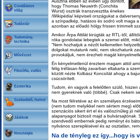
Ausztria ebben az évben úgy döntött,
hogy Thomas Neuwirth (Conchita
Csodálatos
világ
Wurst) osztrák transzvesztita énekes
/Wikipédia/ képviseli országukat a dalversen
a színpadkép, hatásos és sodró volt maga a
Tudástár
azonban az előadó hölgy frissen trimmelt sz
Amikor Árpa Attilát kirúgták az RTL-től, állít
Tudomány,
róka gondolatai lebegtek a szemei előtt, mi
technika
"Nem hozhatjuk a nézőt kellemetlen helyzetb
dolgokat mutatunk neki, nem okozhatunk zav
provokáljuk, nem érezheti magát kényelmetlenü
Művészet
Én kényelmetlenül éreztem magam attól amit 
félig tréfásan-félig zavarban eltakarta a szem
Filozófia, vallás
között nézte Kolbász Koncsítát ahogy a baju
csücsörített.
Ezoterika
Tudom, én vagyok a felelőtlen szülő, hiszen 
nem gyereknek való (többé). Csak nekem sen
Szabadidő, humor
Na most félretéve az én személyes érzéseime
(nem tudom melyikkel nem sértem meg) előt
szenzációs sikert ért el és valószínűleg jó 
alapanyagot biztosít majd a bulvársajtónak.
Játékok
szendvedő embernek pedig reményt és báto
nyilvános szereplésével és az osztatlan, rem
Nosztalgia
Na de tényleg ez így...hogy is