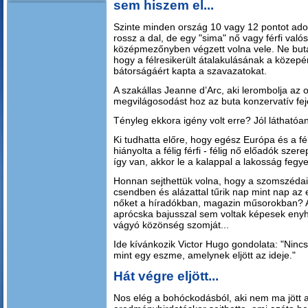
sem hiszem el...
Szinte minden ország 10 vagy 12 pontot adot
rossz a dal, de egy "sima" nő vagy férfi való
középmezőnyben végzett volna vele. Ne butá
hogy a félresikerült átalakulásának a közepé
bátorságáért kapta a szavazatokat.
A szakállas Jeanne d’Arc, aki lerombolja az o
megvilágosodást hoz az buta konzervatív fe
Tényleg ekkora igény volt erre? Jól láthatóan
Ki tudhatta előre, hogy egész Európa és a fé
hiányolta a félig férfi - félig nő előadók sze
így van, akkor le a kalappal a lakosság fegye
Honnan sejthettük volna, hogy a szomszédai
csendben és alázattal tűrik nap mint nap az 
nőket a híradókban, magazin műsorokban? A
aprócska bajusszal sem voltak képesek enyhí
vágyó közönség szomját...
Ide kívánkozik Victor Hugo gondolata: "Ninc
mint egy eszme, amelynek eljött az ideje."
Hát végre eljött...
Nos elég a bohóckodásból, aki nem ma jött a