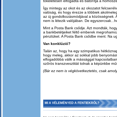
tökéletesen elfogadta és bátorítja a homosze
Így mintegy az okot és az okozatot felcserél
valóság, és hogy érezze a többiek akolmeleg
az új gondolkozásmódjával a közösségnek. 
nem is létezik valójában. De egyszercsak...
Mint a Posta Bank csődje. Azt mondták, ho
a bankbetétjeiket féltő emberek megrohamozt
pénztüket. A Posta Bank csődbe ment. Na 
Van konklúzió?
Talán az, hogy ha egy szimpatikus hétköznap
hogy meleg, akkor az sokkal jobb benyomást 
elfogadóbbá válik a mássággal kapcsolatban
szőrös transzvesztitát tolnak a képünkbe műs
(Bár ez nem is végkövetkeztetés, csak amoly
MI A VÉLEMÉNYED A FENTIEKRŐL?