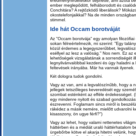
eredményhirdetéskor sejthette, ami azóta b
ember meglepődött, felháborodott és csalódo
Conchitára? A rejtőzködő liberálisok? Mókáz
okostelefonjaikkal? Na de minden országb
stimmel.
Ide hát Occam borotváját
Az "Occam borotvája" egy amolyan filozófiai
sokan félreértelmezik, mi szerint: "Egy talá
közül érdemes a legegyszerűbbet, legvalószí
eséllyel az lesz a valóság." Nos nem. Ez az 
lehetőségek vizsgálatának a sorrendiségét i
legnyilvánvalóbbal kezdeni és úgy haladni 
feltevések irányába. Már ha vannak ilyenek.
Két dologra tudok gondolni.
Vagy az van, ami a legvalószínűbb, hogy a n
jellegek tetszőleges keveredését egy személy
szombat esténként az efféle érdekességet. 
egy mindenre nyitott és szabad gondolkozás
észrevenni. Foglamam sincs miről is beszélü
rákédez a másik nemére, mielőtt udvarolni k
kisasszony, ön ugye férfi?")
Vagy az lehet, hogy valami rettenetes világ
háttérben és a médiát uraló háttérhatalom 
ürgebőrbe kötve el akarja hitetni velünk, h