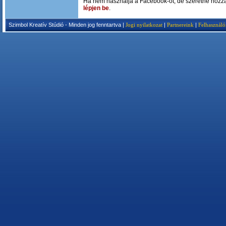
Ha nem használja a Facebook-ot, de szeretne hozzá
lépjen be
.
Szimbol Kreatív Stúdió - Minden jog fenntartva |
Jogi nyilatkozat
|
Partnereink
|
Felhasználó