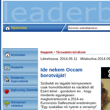
Nyitóoldal
Napjaink
>
Társadalmi kérdések
Nyitóoldal
Létrehozva: 2014.05.11
Módosítva:2014.05
Napjaink
Ide nekem Occam
borotváját!
Emberek,
kapcsolatok
Szűkebb és tágabb környezetem
csak homofóbokból és nácikból áll.
Egészség, életmód
Ezért lehet - gondolom én , hogy
mindenki egységesen
megbotránkozott a 2014-es
Környezet
Eurovíziós Dalfesztivál eredményén:
védelem
"Egy szakállas nő nyerte a versenyt".