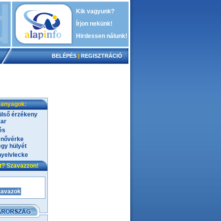
Kik vagyunk?
Írjon nekünk!
Hirdessen nálunk!
BELÉPÉS
|
REGISZTRÁCIÓ
 anyagok:
ülső érzékeny
kar
és
 nővérke
egy hülyét
yelvlecke
nt? Szavazzon!