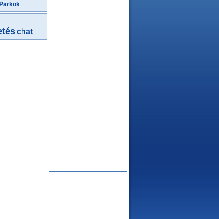
 Parkok
etés
chat