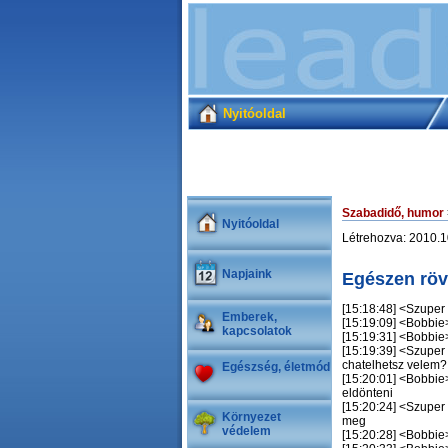
Nyitóoldal
Szabadidő, humor
Nyitóoldal
Létrehozva: 2010.1
Napjaink
Egészen röv
[15:18:48] <Szuper 
Emberek,
[15:19:09] <Bobbie>
kapcsolatok
[15:19:31] <Bobbie>
[15:19:39] <Szuper
chatelhetsz velem?
Egészség, életmód
[15:20:01] <Bobbi
eldönteni
[15:20:24] <Szuper 
Környezet
meg
védelem
[15:20:28] <Bobbie>