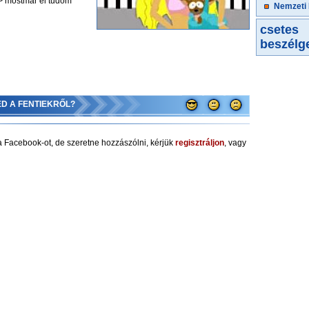
> mostmár el tudom
Nemzeti
csetes
beszélg
ED A FENTIEKRŐL?
 Facebook-ot, de szeretne hozzászólni, kérjük
regisztráljon
, vagy