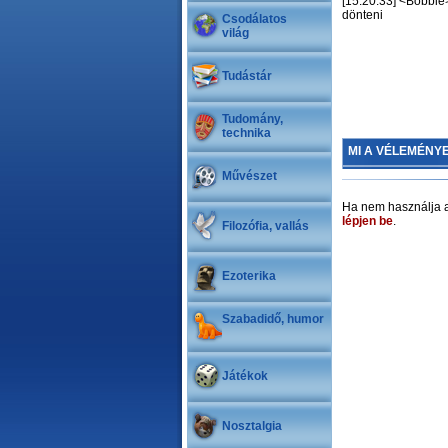
[15:20:33] <Bobbie
dönteni
Csodálatos
világ
Tudástár
Tudomány,
technika
MI A VÉLEMÉNY
Művészet
Ha nem használja a
lépjen be
.
Filozófia, vallás
Ezoterika
Szabadidő, humor
Játékok
Nosztalgia