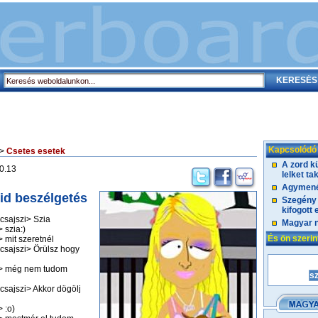
Kapcsolódó
>
Csetes esetek
A zord k
0.13
lelket ta
Agymen
id beszélgetés
Szegény
kifogott 
csajszi> Szia
Magyar n
 szia:)
És ön szeri
 mit szeretnél
 csajszi> Örülsz hogy
e> még nem tudom
csajszi> Akkor dögölj
 :o)