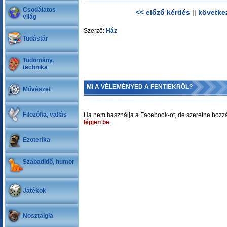
Csodálatos
<< előző kérdés
||
követke
világ
Szerző:
Ház
Tudástár
Tudomány,
technika
MI A VÉLEMÉNYED A FENTIEKRŐL?
Művészet
Filozófia, vallás
Ha nem használja a Facebook-ot, de szeretne hozzá
lépjen be
.
Ezoterika
Szabadidő, humor
Játékok
Nosztalgia