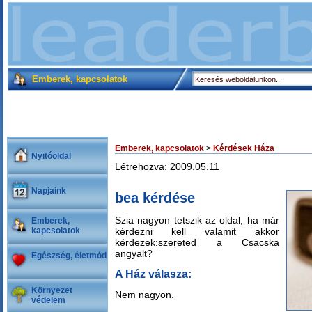
Emberek, kapcsolatok
Emberek, kapcsolatok
>
Kérdések Háza
Nyitóoldal
Létrehozva: 2009.05.11
Napjaink
bea kérdése
Szia nagyon tetszik az oldal, ha már
Emberek,
kapcsolatok
kérdezni kell valamit akkor
kérdezek:szereted a Csacska
angyalt?
Egészség, életmód
A Ház válasza:
Környezet
Nem nagyon.
védelem