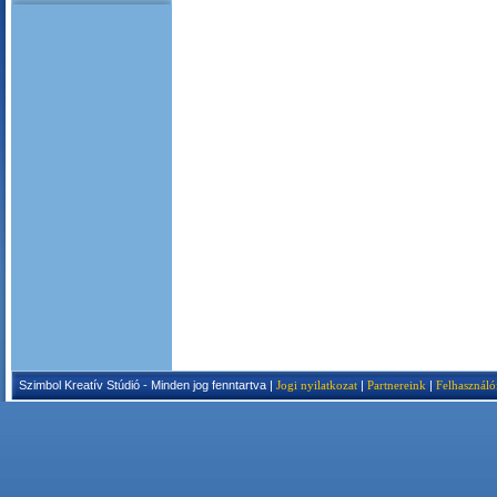
Szimbol Kreatív Stúdió - Minden jog fenntartva |
Jogi nyilatkozat
|
Partnereink
|
Felhasználó