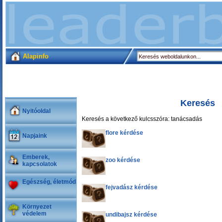
Alapinfo
Keresés
Nyitóoldal
Keresés a következő kulcsszóra: tanácsadás
flore kérdése
Napjaink
Emberek,
zoo kérdése
kapcsolatok
Egészség, életmód
fejvadász kérdése
Környezet
védelem
undibajsz kérdése