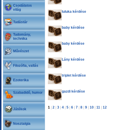
Csodálatos
világ
luluka kérdése
Tudástár
baby kérdése
Tudomány,
technika
baby kérdése
Művészet
Lány kérdése
Filozófia, vallás
triplet kérdése
Ezoterika
gazdi kérdése
Szabadidő, humor
1
|
2
|
3
|
4
|
5
|
6
|
7
|
8
|
9
|
10
|
11
|
12
Játékok
Nosztalgia