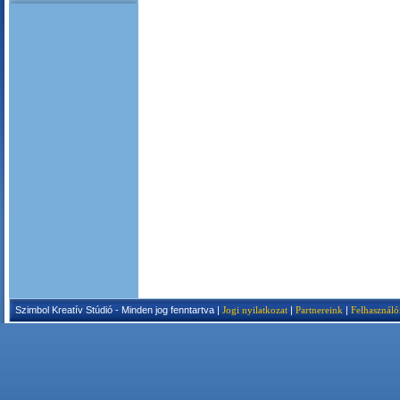
Szimbol Kreatív Stúdió - Minden jog fenntartva |
Jogi nyilatkozat
|
Partnereink
|
Felhasználó