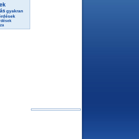
yek
ás
gyakran
érdések
rdések
áza