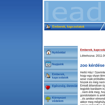
Emberek, kapcsolatok
Emberek, kapcsol
Nyitóoldal
Létrehozva: 2011.
Napjaink
zoo kérdése
Helló Ház ! Szerint
Emberek,
hogy egy olyan tém
kapcsolatok
azaz csak próbálk
hiszek és még nem
Emiatt állandóan ú
Egészség, életmód
legjobb barátaim i
...nem érik meg, h
gondolataim is amik
Környezet
...és amikor elmon
védelem
akkor meg méghüly