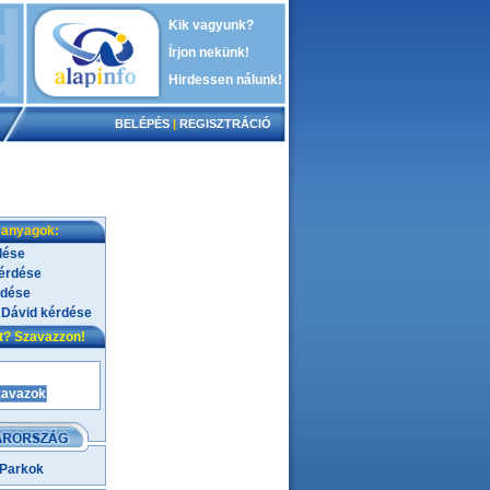
Kik vagyunk?
Írjon nekünk!
Hirdessen nálunk!
BELÉPÉS
|
REGISZTRÁCIÓ
 anyagok:
dése
kérdése
rdése
 Dávid kérdése
nt? Szavazzon!
 Parkok