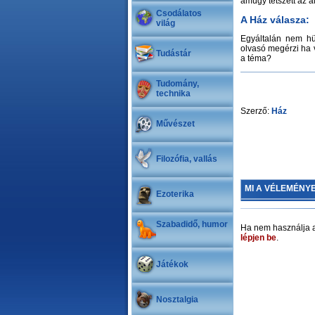
amúgy tetszett az á
Csodálatos
A Ház válasza:
világ
Egyáltalán nem hü
olvasó megérzi ha v
Tudástár
a téma?
Tudomány,
technika
Szerző:
Ház
Művészet
Filozófia, vallás
MI A VÉLEMÉNY
Ezoterika
Szabadidő, humor
Ha nem használja a
lépjen be
.
Játékok
Nosztalgia