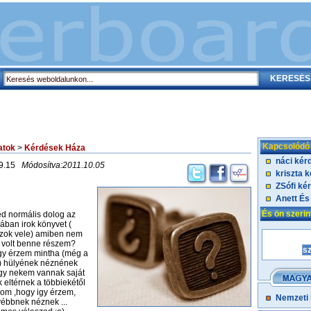
Kapcsolódó
atok
>
Kérdések Háza
náci kér
09.15
Módosítva:2011.10.05
kriszta 
ZSófi ké
Anett És
És ön szeri
ed normális dolog az
ában irok könyvet (
ozok vele) amiben nem
 volt benne részem?
gy érzem mintha (még a
s) hülyének néznének
ogy nekem vannak saját
 eltérnek a többiekétől
dom ,hogy igy érzem,
Nemzeti
ébbnek néznek ...