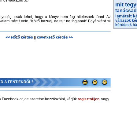
lmos válaszod :o)
mit teg
tanácsad
ismételt k
lyeség, csak lehet, hogy a könyv nem fog hitelesnek tűnni. Az
válaszok
ké
alami sántít vele. "Költő hazudj, de rajt' ne fogjanak" Egyébként mi
kérdések h
<< előző kérdés
||
következő kérdés >>
ED A FENTIEKRŐL?
 Facebook-ot, de szeretne hozzászólni, kérjük
regisztráljon
, vagy