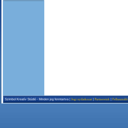
Szimbol Kreatív Stúdió - Minden jog fenntartva |
Jogi nyilatkozat
|
Partnereink
|
Felhasználó