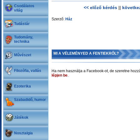
Csodálatos
<< előző kérdés
||
követke
világ
Szerző:
Ház
Tudástár
Tudomány,
technika
MI A VÉLEMÉNYED A FENTIEKRŐL?
Művészet
Filozófia, vallás
Ha nem használja a Facebook-ot, de szeretne hozzá
lépjen be
.
Ezoterika
Szabadidő, humor
Játékok
Nosztalgia