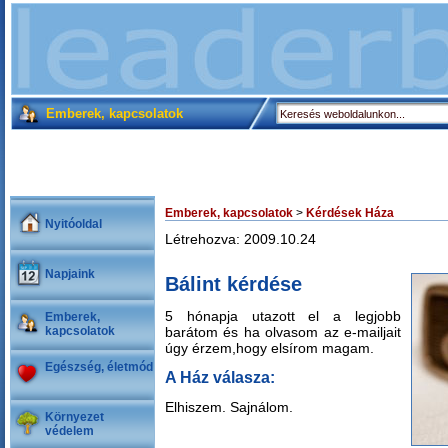
Emberek, kapcsolatok
Emberek, kapcsolatok
>
Kérdések Háza
Nyitóoldal
Létrehozva: 2009.10.24
Napjaink
Bálint kérdése
5 hónapja utazott el a legjobb
Emberek,
kapcsolatok
barátom és ha olvasom az e-mailjait
úgy érzem,hogy elsírom magam.
Egészség, életmód
A Ház válasza:
Elhiszem. Sajnálom.
Környezet
védelem