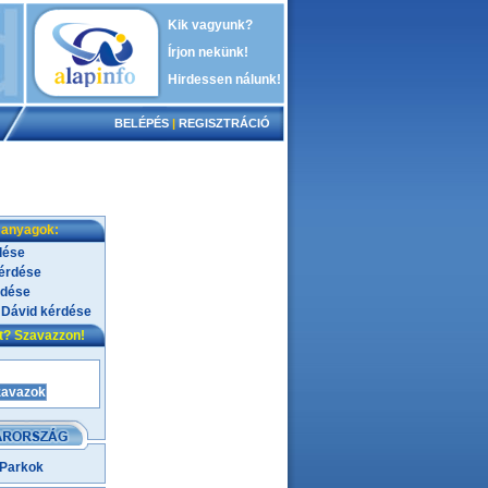
Kik vagyunk?
Írjon nekünk!
Hirdessen nálunk!
BELÉPÉS
|
REGISZTRÁCIÓ
 anyagok:
dése
kérdése
rdése
 Dávid kérdése
nt? Szavazzon!
 Parkok