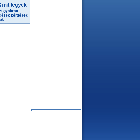
k
mit tegyek
ás
gyakran
rdések
kérdések
ek