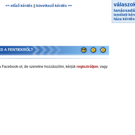
válaszo
<< előző kérdés
||
következő kérdés >>
tanácsad
ismételt ké
háza
kérdés
ED A FENTIEKRŐL?
 Facebook-ot, de szeretne hozzászólni, kérjük
regisztráljon
, vagy