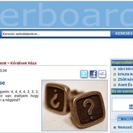
Kapcsolódó
atok
>
Kérdések Háza
náci kér
3.04
kriszta 
ZSófi ké
se
Anett És
És ön szeri
eim: 4, 4, 4, 4, 3, 3, 3,
kor van esélyem hogy
 a négyest?
Nemzeti