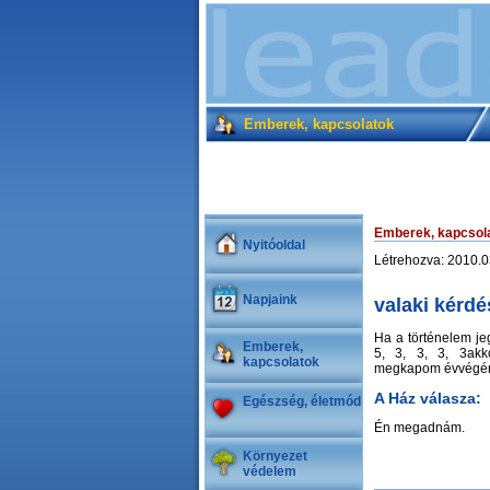
Emberek, kapcsolatok
Emberek, kapcsol
Nyitóoldal
Létrehozva: 2010.0
Napjaink
valaki kérdé
Ha a történelem jegy
Emberek,
5, 3, 3, 3, 3ak
kapcsolatok
megkapom évvégén
A Ház válasza:
Egészség, életmód
Én megadnám.
Környezet
védelem