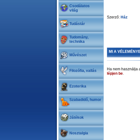
Csodálatos
világ
Szerző:
Ház
Tudástár
Tudomány,
technika
MI A VÉLEMÉNY
Művészet
Ha nem használja a
Filozófia, vallás
lépjen be
.
Ezoterika
Szabadidő, humor
Játékok
Nosztalgia