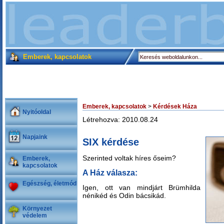
Emberek, kapcsolatok
Emberek, kapcsolatok
>
Kérdések Háza
Nyitóoldal
Létrehozva: 2010.08.24
Napjaink
SIX kérdése
Szerinted voltak híres őseim?
Emberek,
kapcsolatok
A Ház válasza:
Egészség, életmód
Igen, ott van mindjárt Brümhilda
nénikéd és Odin bácsikád.
Környezet
védelem