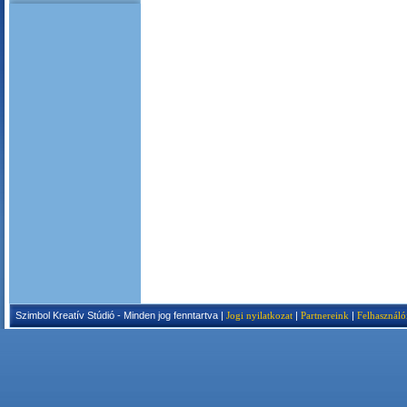
Szimbol Kreatív Stúdió - Minden jog fenntartva |
Jogi nyilatkozat
|
Partnereink
|
Felhasználó