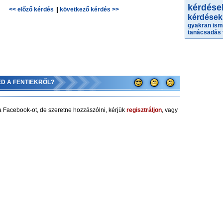
kérdése
<< előző kérdés
||
következő kérdés >>
kérdések
gyakran ism
tanácsadás
ED A FENTIEKRŐL?
 Facebook-ot, de szeretne hozzászólni, kérjük
regisztráljon
, vagy