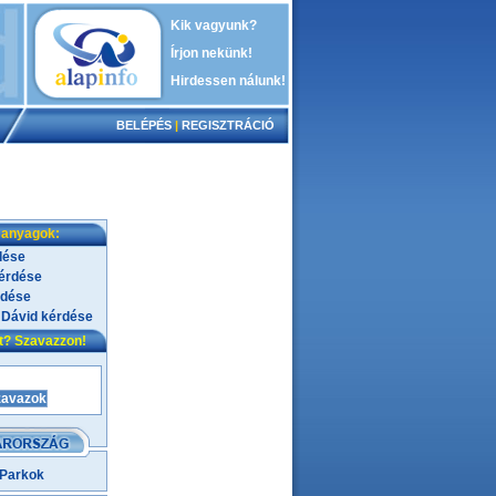
Kik vagyunk?
Írjon nekünk!
Hirdessen nálunk!
BELÉPÉS
|
REGISZTRÁCIÓ
 anyagok:
dése
kérdése
rdése
 Dávid kérdése
nt? Szavazzon!
 Parkok