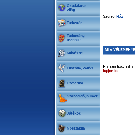
Csodálatos
világ
Szerző:
Ház
Tudástár
Tudomány,
technika
MI A VÉLEMÉNY
Művészet
Ha nem használja a
Filozófia, vallás
lépjen be
.
Ezoterika
Szabadidő, humor
Játékok
Nosztalgia