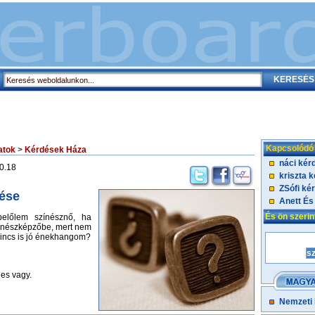
Kapcsolódó
atok
>
Kérdések Háza
náci kér
0.18
kriszta 
ZSófi ké
ése
Anett És
És ön szeri
előlem színésznő, ha
zínészképzőbe, mert nem
nincs is jó énekhangom?
es vagy.
Nemzeti