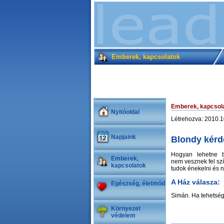
Emberek, kapcsolatok
Emberek, kapcsol
Nyitóoldal
Létrehozva: 2010.1
Napjaink
Blondy kérd
Hogyan lehetne b
Emberek,
nem vesznek fel s
kapcsolatok
tudok énekelni és 
A Ház válasza:
Egészség, életmód
Simán. Ha tehetség
Környezet
védelem