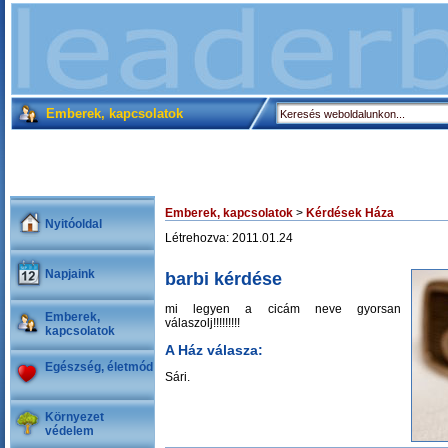
Emberek, kapcsolatok
Emberek, kapcsolatok
>
Kérdések Háza
Nyitóoldal
Létrehozva: 2011.01.24
Napjaink
barbi kérdése
mi legyen a cicám neve gyorsan
Emberek,
válaszolj!!!!!!!!!
kapcsolatok
A Ház válasza:
Egészség, életmód
Sári.
Környezet
védelem