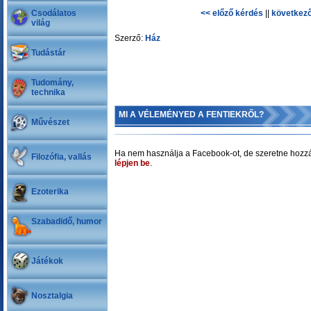
Csodálatos
<< előző kérdés
||
következő
világ
Szerző:
Ház
Tudástár
Tudomány,
technika
MI A VÉLEMÉNYED A FENTIEKRŐL?
Művészet
Ha nem használja a Facebook-ot, de szeretne hozzá
Filozófia, vallás
lépjen be
.
Ezoterika
Szabadidő, humor
Játékok
Nosztalgia