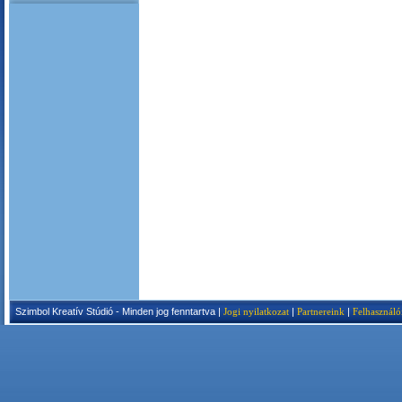
Szimbol Kreatív Stúdió - Minden jog fenntartva |
Jogi nyilatkozat
|
Partnereink
|
Felhasználó