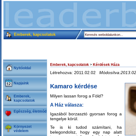
Emberek, kapcsolatok
Emberek, kapcsolatok
>
Kérdések Háza
Nyitóoldal
Létrehozva: 2011.02.02
Módosítva:2013.02
Napjaink
Kamaro kérdése
Milyen lassan forog a Föld?
Emberek,
kapcsolatok
A Ház válasza:
Egészség, életmód
Igazából borzasztó gyorsan forog a
tengelye körül.
Környezet
Te is ki tudod számítani, ha
védelem
belegondolsz, hogy egy nap alatt