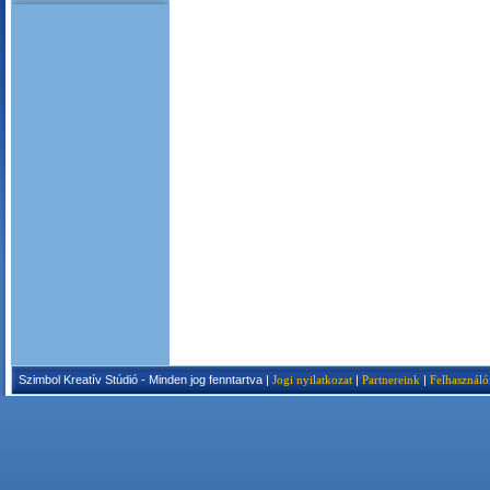
Szimbol Kreatív Stúdió - Minden jog fenntartva |
Jogi nyilatkozat
|
Partnereink
|
Felhasználó