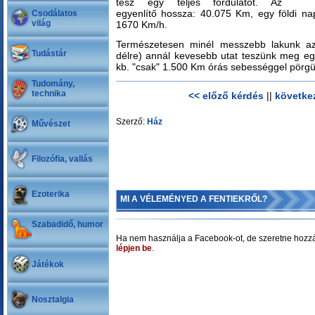
tesz egy teljes fordulatot. Az
egyenlítő hossza: 40.075 Km, egy földi na
Csodálatos
világ
1670 Km/h.
Természetesen minél messzebb lakunk az 
Tudástár
délre) annál kevesebb utat teszünk meg eg
kb. "csak" 1.500 Km órás sebességgel pörgü
Tudomány,
technika
<< előző kérdés
||
követke
Szerző:
Ház
Művészet
Filozófia, vallás
Ezoterika
MI A VÉLEMÉNYED A FENTIEKRŐL?
Szabadidő, humor
Ha nem használja a Facebook-ot, de szeretne hozzá
lépjen be
.
Játékok
Nosztalgia