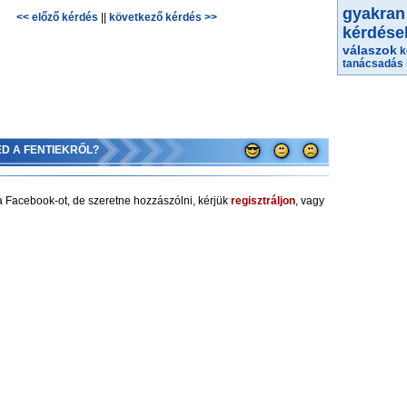
gyakran 
<< előző kérdés
||
következő kérdés >>
kérdése
válaszok
k
tanácsadás
ED A FENTIEKRŐL?
 Facebook-ot, de szeretne hozzászólni, kérjük
regisztráljon
, vagy