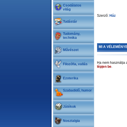
Csodálatos
világ
Szerző:
Ház
Tudástár
Tudomány,
technika
MI A VÉLEMÉNY
Művészet
Ha nem használja a
Filozófia, vallás
lépjen be
.
Ezoterika
Szabadidő, humor
Játékok
Nosztalgia