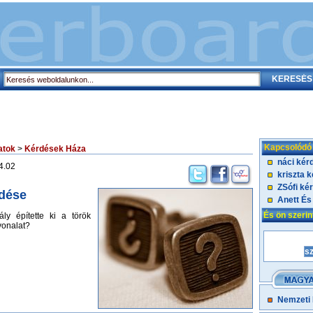
Kapcsolódó
atok
>
Kérdések Háza
náci kér
4.02
kriszta 
ZSófi ké
dése
Anett És
És ön szeri
ály építette ki a török
 vonalat?
Nemzeti