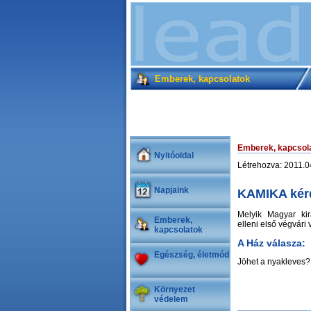
Emberek, kapcsolatok
Emberek, kapcsol
Nyitóoldal
Létrehozva: 2011.0
Napjaink
KAMIKA kér
Melyik Magyar kir
Emberek,
elleni első végvári
kapcsolatok
A Ház válasza:
Egészség, életmód
Jöhet a nyakleves?
Környezet
védelem