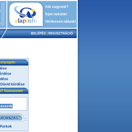
Kik vagyunk?
Írjon nekünk!
Hirdessen nálunk!
BELÉPÉS
|
REGISZTRÁCIÓ
 anyagok:
dése
kérdése
rdése
 Dávid kérdése
nt? Szavazzon!
 Parkok