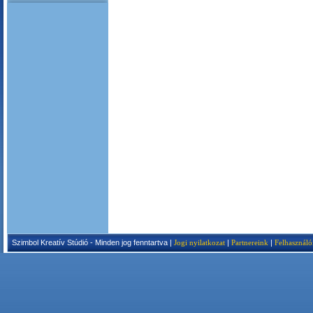
Szimbol Kreatív Stúdió - Minden jog fenntartva |
Jogi nyilatkozat
|
Partnereink
|
Felhasználó