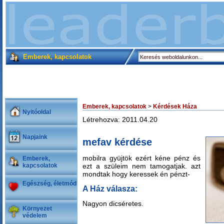
Emberek, kapcsolatok
Emberek, kapcsolatok
>
Kérdések Háza
Nyitóoldal
Létrehozva: 2011.04.20
Napjaink
mefav kérdése
mobilra gyüjtök ezért kéne pénz és
Emberek,
kapcsolatok
ezt a szüleim nem tamogatjak. azt
mondtak hogy keressek én pénzt-
Egészség, életmód
A Ház válasza:
Nagyon dicséretes.
Környezet
védelem