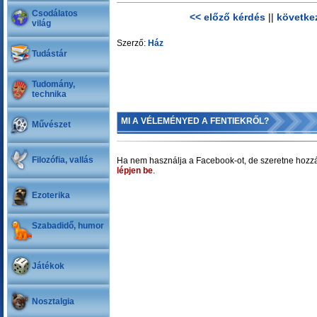
Csodálatos
<< előző kérdés
||
követke
világ
Szerző:
Ház
Tudástár
Tudomány,
technika
MI A VÉLEMÉNYED A FENTIEKRŐL?
Művészet
Filozófia, vallás
Ha nem használja a Facebook-ot, de szeretne hozzá
lépjen be
.
Ezoterika
Szabadidő, humor
Játékok
Nosztalgia