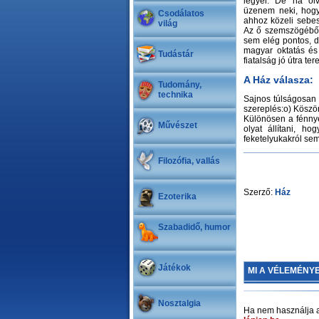
legyél. De ha olv
üzenem neki, hog
Csodálatos
ahhoz közeli sebes
világ
Az ő szemszögéből
sem elég pontos, d
magyar oktatás és
Tudástár
fiatalság jó útra te
A Ház válasza:
Tudomány,
technika
Sajnos túlságosan
szereplés:o) Köszö
Különösen a fénnye
Művészet
olyat állítani, 
feketelyukakról sem
Filozófia, vallás
Szerző:
Ház
Ezoterika
Szabadidő, humor
Játékok
MI A VÉLEMÉNY
Nosztalgia
Ha nem használja a