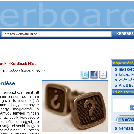
Kapcsolódó
atok
>
Kérdések Háza
náci kér
05.16
Módosítva:2011.05.17
kriszta 
ZSófi ké
érdése
Anett És
És ön szeri
fantasztikus amit itt
nám én sem csinálnám
igazat is mondok!:) A
nne, hogy mennyire
, hogy megjelentél a
 Amúgy tényleg minden
r az egyik kérdésedre
 nem értettem egyet, de
 várja el senki, hogy a
Nemzeti
táselméletben is otthon