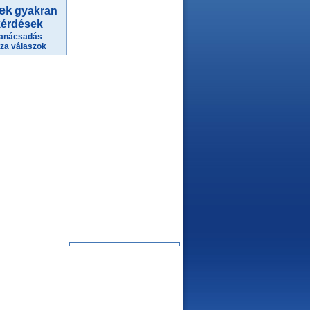
yek
gyakran
kérdések
tanácsadás
áza
válaszok