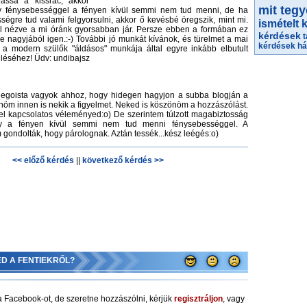
assa a kissrác, akkor
mit teg
y fénysebességgel a fényen kívül semmi nem tud menni, de ha
ségre tud valami felgyorsulni, akkor ő kevésbé öregszik, mint mi.
ismételt 
 nézve a mi óránk gyorsabban jár. Persze ebben a formában ez
kérdések
e nagyjából igen.:-) További jó munkát kívánok, és türelmet a mai
kérdések h
 a modern szülők "áldásos" munkája által egyre inkább elbutult
reléséhez! Üdv: undibajsz
 egoista vagyok ahhoz, hogy hidegen hagyjon a subba blogján a
nöm innen is nekik a figyelmet. Neked is köszönöm a hozzászólást.
l kapcsolatos véleményed:o) De szerintem túlzott magabiztosság
hogy a fényen kívül semmi nem tud menni fénysebességgel. A
 gondolták, hogy párolognak. Aztán tessék...kész leégés:o)
<< előző kérdés
||
következő kérdés >>
ED A FENTIEKRŐL?
 Facebook-ot, de szeretne hozzászólni, kérjük
regisztráljon
, vagy