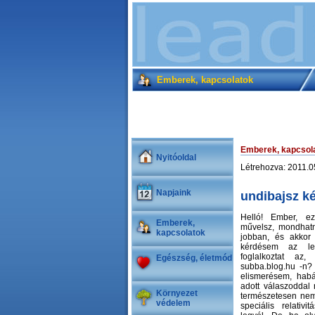
Emberek, kapcsolatok
Emberek, kapcsol
Nyitóoldal
Létrehozva: 2011.
Napjaink
undibajsz k
Helló! Ember, ez 
Emberek,
művelsz, mondhat
kapcsolatok
jobban, és akkor 
kérdésem az le
foglalkoztat az
Egészség, életmód
subba.blog.hu -n?
elismerésem, habá
adott válaszoddal
Környezet
természetesen nem
védelem
speciális relativi