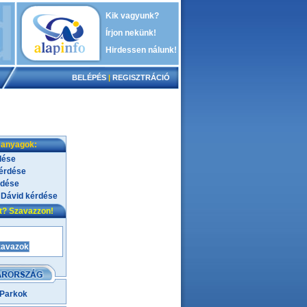
Kik vagyunk?
Írjon nekünk!
Hirdessen nálunk!
BELÉPÉS
|
REGISZTRÁCIÓ
 anyagok:
dése
kérdése
rdése
 Dávid kérdése
nt? Szavazzon!
 Parkok