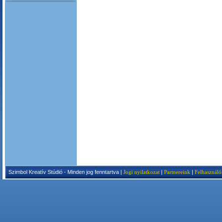
Szimbol Kreatív Stúdió - Minden jog fenntartva |
Jogi nyilatkozat
|
Partnereink
|
Felhasználó