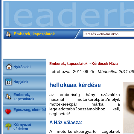
Emberek, kapcsolatok
Emberek, kapcsolatok
>
Kérdések Háza
Nyitóoldal
Létrehozva: 2011.06.25
Módosítva:2011.06
Napjaink
hellokaaa kérdése
az emberiség hány százaléka
Emberek,
kapcsolatok
használ motorkerékpárt?melyik
motorkerékpár márka a
legeladottabb?beszámolóhoz kell,
Egészség, életmód
segítsetek!
A Ház válasza:
Környezet
védelem
A motorkerékpárgyártó cégeknek