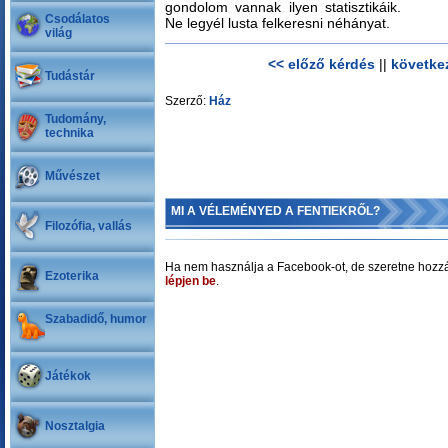
gondolom vannak ilyen statisztikáik.
Csodálatos
Ne legyél lusta felkeresni néhányat.
világ
<< előző kérdés
||
követke
Tudástár
Szerző:
Ház
Tudomány,
technika
Művészet
MI A VÉLEMÉNYED A FENTIEKRŐL?
Filozófia, vallás
Ha nem használja a Facebook-ot, de szeretne hozzá
Ezoterika
lépjen be
.
Szabadidő, humor
Játékok
Nosztalgia