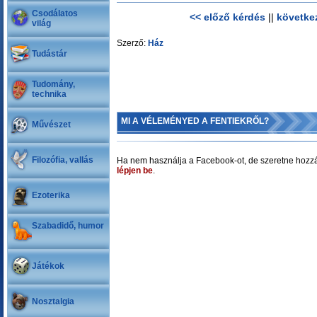
Csodálatos
<< előző kérdés
||
követke
világ
Szerző:
Ház
Tudástár
Tudomány,
technika
MI A VÉLEMÉNYED A FENTIEKRŐL?
Művészet
Filozófia, vallás
Ha nem használja a Facebook-ot, de szeretne hozzá
lépjen be
.
Ezoterika
Szabadidő, humor
Játékok
Nosztalgia