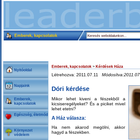
Emberek, kapcsolatok
Emberek, kapcsolatok
>
Kérdések Háza
Nyitóoldal
Létrehozva: 2011.07.11
Módosítva:2011.07
Napjaink
Dóri kérdése
Mikor lehet kiveni a fészekből a
Emberek,
kapcsolatok
kicsiseregélyeket? És a piciket mivel
lehet etetni?
Egészség, életmód
A Ház válasza:
Ha nem akarod megölni, akkor
Környezet
hagyd a fészekben.
védelem