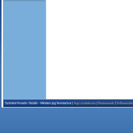
Szimbol Kreatív Stúdió - Minden jog fenntartva |
Jogi nyilatkozat
|
Partnereink
|
Felhasználó