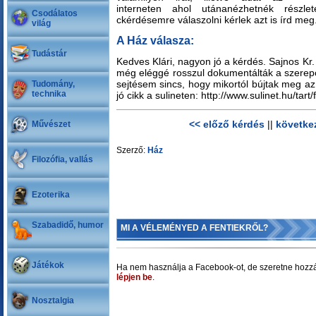
interneten ahol utánanézhetnék rész
Csodálatos
ckérdésemre válaszolni kérlek azt is írd meg.
világ
A Ház válasza:
Tudástár
Kedves Klári, nagyon jó a kérdés. Sajnos Kr
még eléggé rosszul dokumentálták a szerepo
sejtésem sincs, hogy mikortól bújtak meg a
Tudomány,
technika
jó cikk a sulineten: http://www.sulinet.hu/tart
<< előző kérdés
||
követke
Művészet
Szerző:
Ház
Filozófia, vallás
Ezoterika
Szabadidő, humor
MI A VÉLEMÉNYED A FENTIEKRŐL?
Játékok
Ha nem használja a Facebook-ot, de szeretne hozzá
lépjen be
.
Nosztalgia