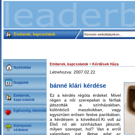
Emberek, kapcsolatok
Emberek, kapcsolatok
>
Kérdések Háza
Nyitóoldal
Létrehozva: 2007.02.22
Napjaink
bánné klári kérdése
Ez a kérdés régóta érdekel. Mivel
Emberek,
kapcsolatok
régen a női szerepeket is férfiak
játszották a színházakban,
különböző maszkokban, vagy
Egészség, életmód
egyszrűen erősen festve parókában,
a kérdésem a következő:Ki volt az
Első nő aki szinházban játszott,
Környezet
milyen szerepet, hol? Van e erről
védelem
valamilyen irat, illetve adat az