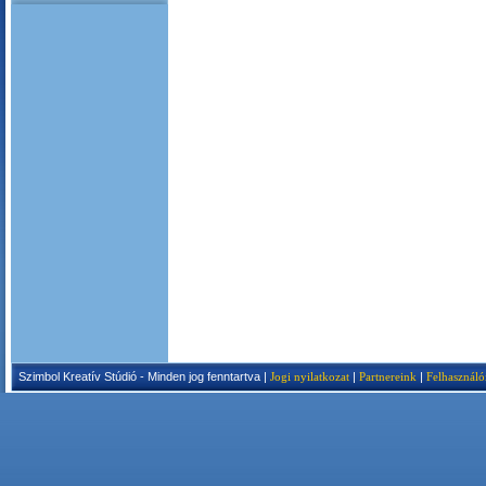
Szimbol Kreatív Stúdió - Minden jog fenntartva |
Jogi nyilatkozat
|
Partnereink
|
Felhasználó