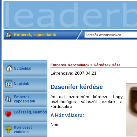
Emberek, kapcsolatok
Emberek, kapcsolatok
>
Kérdések Háza
Nyitóoldal
Létrehozva: 2007.04.21
Napjaink
Dzsenifer kérdése
én azt szeretném kérdezni hogy
Emberek,
kapcsolatok
pszhihológus válaszól ezekre a
kérdésekre
Egészség, életmód
A Ház válasza:
Nem.
Környezet
védelem