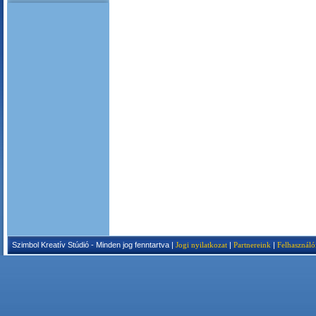
Szimbol Kreatív Stúdió - Minden jog fenntartva |
Jogi nyilatkozat
|
Partnereink
|
Felhasználó