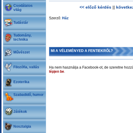
Csodálatos
<< előző kérdés
||
követke
világ
Szerző:
Ház
Tudástár
Tudomány,
technika
MI A VÉLEMÉNYED A FENTIEKRŐL?
Művészet
Filozófia, vallás
Ha nem használja a Facebook-ot, de szeretne hozzá
lépjen be
.
Ezoterika
Szabadidő, humor
Játékok
Nosztalgia