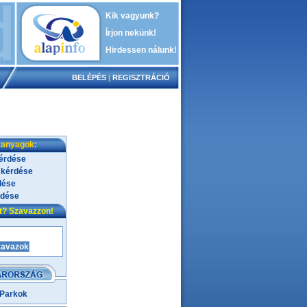
Kik vagyunk?
Írjon nekünk!
Hirdessen nálunk!
BELÉPÉS
|
REGISZTRÁCIÓ
 anyagok:
kérdése
 kérdése
dése
rdése
nt? Szavazzon!
 Parkok