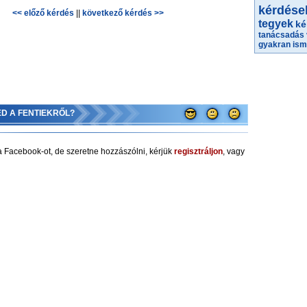
kérdése
<< előző kérdés
||
következő kérdés >>
tegyek
ké
tanácsadás
gyakran ism
ED A FENTIEKRŐL?
 Facebook-ot, de szeretne hozzászólni, kérjük
regisztráljon
, vagy