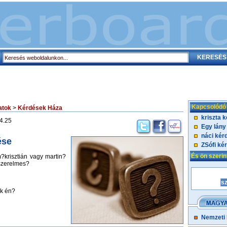
Kapcsolódó
atok
>
Kérdések Háza
kriszta 
4.25
Egy lány
náci kér
ése
ZSófi ké
És ön szeri
?krisztián vagy martin?
szerelmes?
ok én?
Nemzeti