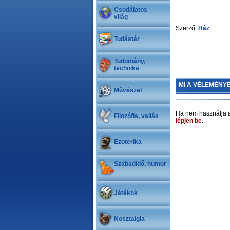
Csodálatos
világ
Szerző:
Ház
Tudástár
Tudomány,
technika
MI A VÉLEMÉNY
Művészet
Ha nem használja a
Filozófia, vallás
lépjen be
.
Ezoterika
Szabadidő, humor
Játékok
Nosztalgia