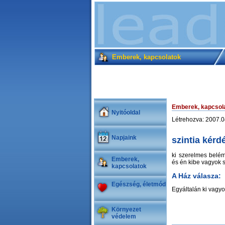
Emberek, kapcsolatok
Emberek, kapcsol
Nyitóoldal
Létrehozva: 2007.0
Napjaink
szintia kérd
ki szerelmes belém
Emberek,
és én kibe vagyok 
kapcsolatok
A Ház válasza:
Egészség, életmód
Egyáltalán ki vagy
Környezet
védelem