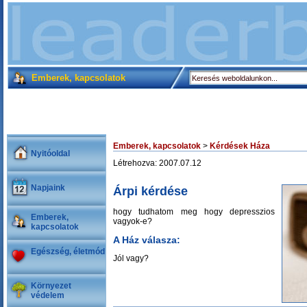
Emberek, kapcsolatok
Emberek, kapcsolatok
>
Kérdések Háza
Nyitóoldal
Létrehozva: 2007.07.12
Napjaink
Árpi kérdése
hogy tudhatom meg hogy depresszios
Emberek,
vagyok-e?
kapcsolatok
A Ház válasza:
Egészség, életmód
Jól vagy?
Környezet
védelem