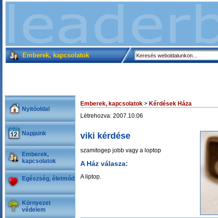
Emberek, kapcsolatok
Emberek, kapcsolatok
>
Kérdések Háza
Nyitóoldal
Létrehozva: 2007.10.06
Napjaink
viki kérdése
szamitogep jobb vagy a loptop
Emberek,
kapcsolatok
A Ház válasza:
A liptop.
Egészség, életmód
Környezet
védelem