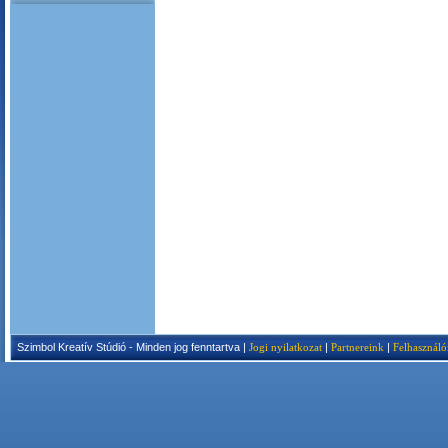
Szimbol Kreatív Stúdió - Minden jog fenntartva |
Jogi nyilatkozat
|
Partnereink
|
Felhasználó