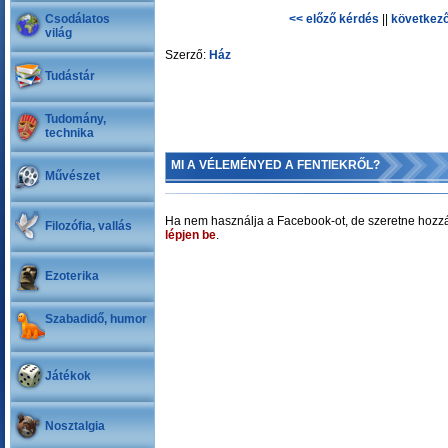
Csodálatos
<< előző kérdés
||
következő
világ
Szerző:
Ház
Tudástár
Tudomány,
technika
MI A VÉLEMÉNYED A FENTIEKRŐL?
Művészet
Ha nem használja a Facebook-ot, de szeretne hozzá
Filozófia, vallás
lépjen be
.
Ezoterika
Szabadidő, humor
Játékok
Nosztalgia