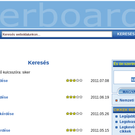
Keresés
És ön szeri
 kulcsszóra: siker
dése
2011.07.08
rdése
2011.06.19
Nemzeti
CIKKEK RE
 kérdése
2011.05.26
Legújabb
Legolvas
Legkevés
érdése
2011.05.15
cikkek