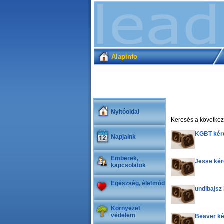
Alapinfo
Nyitóoldal
Keresés a következő
KGBT kér
Napjaink
Emberek,
Jesse ké
kapcsolatok
Egészség, életmód
undibajsz
Környezet
védelem
Beaver k