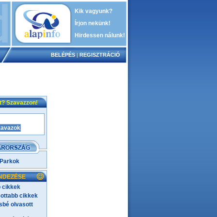
Kik vagyunk?
Írjon nekünk!
Hirdessen nálunk!
BELÉPÉS
|
REGISZTRÁCIÓ
nt? Szavazzon!
 Parkok
NDEZÉSE
 cikkek
ottabb cikkek
bé olvasott