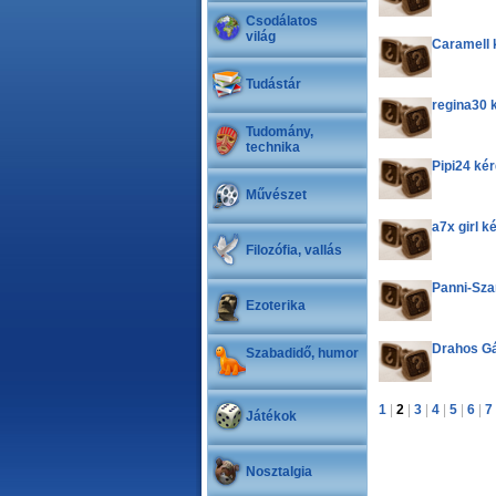
Csodálatos
világ
Caramell 
Tudástár
regina30 
Tudomány,
technika
Pipi24 ké
Művészet
a7x girl k
Filozófia, vallás
Panni-Sza
Ezoterika
Drahos G
Szabadidő, humor
1
|
2
|
3
|
4
|
5
|
6
|
7
Játékok
Nosztalgia