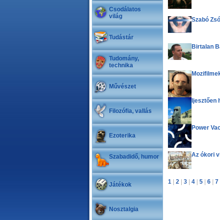
Csodálatos
világ
Szabó Zsóf
Tudástár
Birtalan B
Tudomány,
technika
Mozifilme
Művészet
Ijesztően 
Filozófia, vallás
Power Va
Ezoterika
Az ókori v
Szabadidő, humor
1
|
2
|
3
|
4
|
5
|
6
|
7
Játékok
Nosztalgia