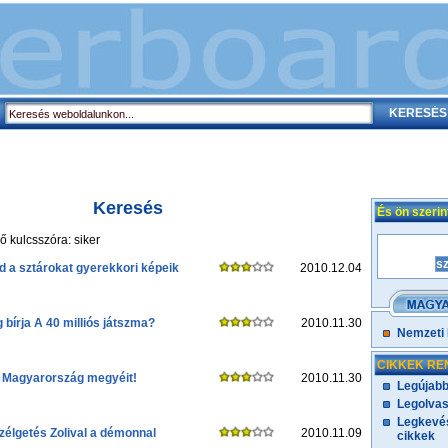
Keresés
És ön szeri
 kulcsszóra: siker
d a sztárokat gyerekkori képeik
2010.12.04
 bírja A 40 milliós játszma?
2010.11.30
Nemzeti
CIKKEK RE
l Magyarország megyéit!
2010.11.30
Legújabb
Legolvas
Legkevés
zélgetés Zolival a démonnal
2010.11.09
cikkek