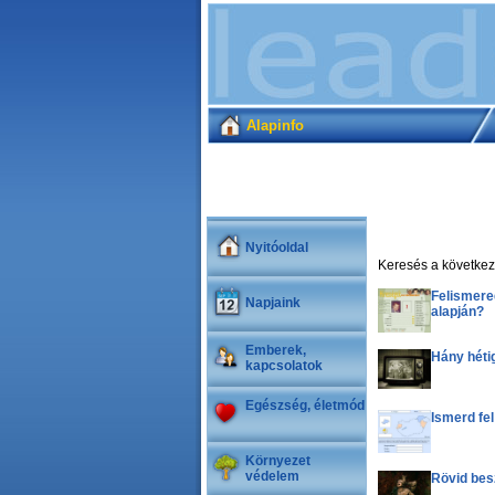
Alapinfo
Nyitóoldal
Keresés a következő
Felismere
Napjaink
alapján?
Emberek,
Hány hétig
kapcsolatok
Egészség, életmód
Ismerd fe
Környezet
védelem
Rövid bes