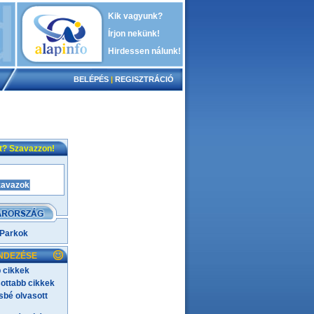
Kik vagyunk?
Írjon nekünk!
Hirdessen nálunk!
BELÉPÉS
|
REGISZTRÁCIÓ
nt? Szavazzon!
 Parkok
NDEZÉSE
 cikkek
ottabb cikkek
bé olvasott