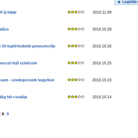
Legtöbb 
i új klipje
2010.11.09
alázs
2010.10.29
k 50 leghírhedtebb gonosztevője
2010.10.26
hosszú fejű színészek
2010.10.25
cuum - szedegessünk bogyókat
2010.10.23
ilág hét csodája
2010.10.14
|
8
|
9