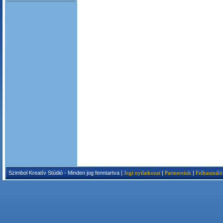
Szimbol Kreatív Stúdió - Minden jog fenntartva |
Jogi nyilatkozat
|
Partnereink
|
Felhasználó