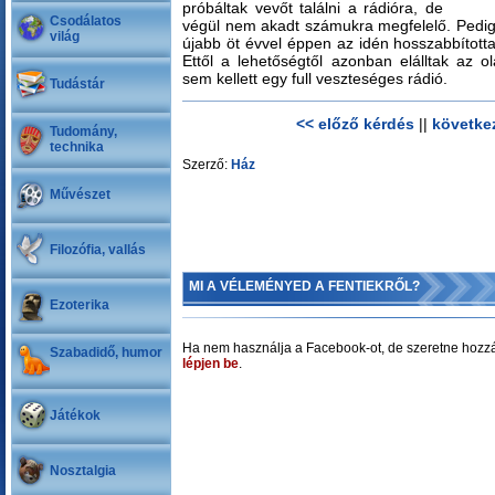
próbáltak vevőt találni a rádióra, de
Csodálatos
végül nem akadt számukra megfelelő. Pedig
világ
újabb öt évvel éppen az idén hosszabbítot
Ettől a lehetőségtől azonban elálltak az 
sem kellett egy full veszteséges rádió.
Tudástár
<< előző kérdés
||
követke
Tudomány,
technika
Szerző:
Ház
Művészet
Filozófia, vallás
MI A VÉLEMÉNYED A FENTIEKRŐL?
Ezoterika
Ha nem használja a Facebook-ot, de szeretne hozzá
Szabadidő, humor
lépjen be
.
Játékok
Nosztalgia