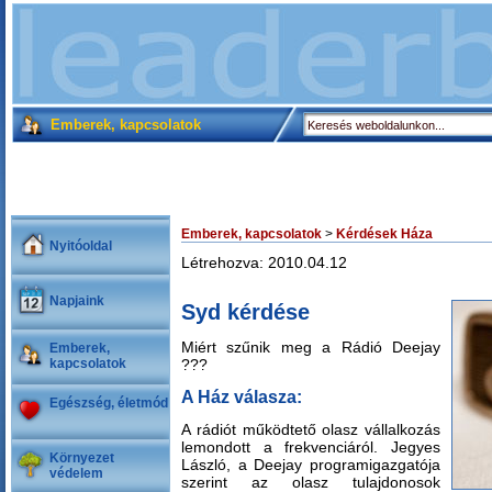
Emberek, kapcsolatok
Emberek, kapcsolatok
>
Kérdések Háza
Nyitóoldal
Létrehozva: 2010.04.12
Napjaink
Syd kérdése
Miért szűnik meg a Rádió Deejay
Emberek,
kapcsolatok
???
A Ház válasza:
Egészség, életmód
A rádiót működtető olasz vállalkozás
lemondott a frekvenciáról. Jegyes
Környezet
László, a Deejay programigazgatója
védelem
szerint az olasz tulajdonosok