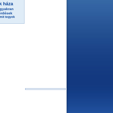
k háza
gyakran
érdések
mit tegyek