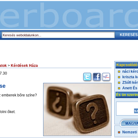
Kapcsolódó
atok
>
Kérdések Háza
náci kér
7.30
kriszta 
ZSófi ké
se
Anett És
És ön szeri
z emberek bőre színe?
lni őket.
Nemzeti