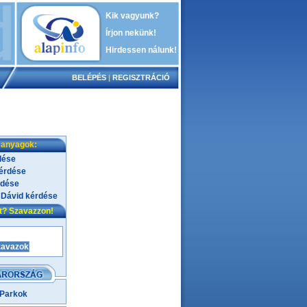
Kik vagyunk?
Írjon nekünk!
Hirdessen nálunk!
BELÉPÉS
|
REGISZTRÁCIÓ
 anyagok:
dése
kérdése
rdése
 Dávid kérdése
nt? Szavazzon!
 Parkok