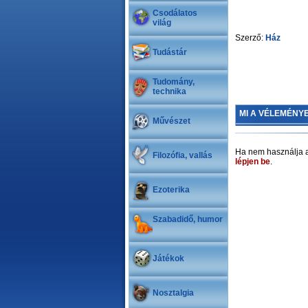
Csodálatos
világ
Szerző:
Ház
Tudástár
Tudomány,
technika
MI A VÉLEMÉNY
Művészet
Ha nem használja a
Filozófia, vallás
lépjen be
.
Ezoterika
Szabadidő, humor
Játékok
Nosztalgia