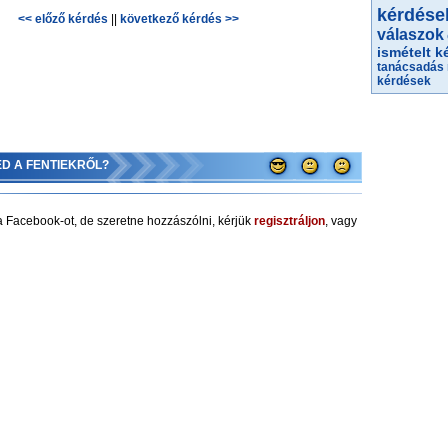
kérdése
<< előző kérdés
||
következő kérdés >>
válaszok
ismételt k
tanácsadás
kérdések
ED A FENTIEKRŐL?
 Facebook-ot, de szeretne hozzászólni, kérjük
regisztráljon
, vagy