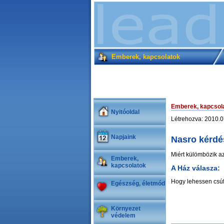
Emberek, kapcsolatok
Emberek, kapcsol
Nyitóoldal
Létrehozva: 2010.0
Napjaink
Nasro kérdé
Miért külömbözik a
Emberek,
kapcsolatok
A Ház válasza:
Hogy lehessen csúfo
Egészség, életmód
Környezet
védelem