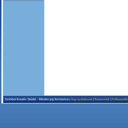
Szimbol Kreatív Stúdió - Minden jog fenntartva |
Jogi nyilatkozat
|
Partnereink
|
Felhasználó