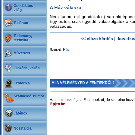
Csodálatos
A Ház válasza:
világ
Nem tudom mit gondoljak:o) Van aki éppen 
Egy biztos, csak egyedül válaszolgatok a kér
Tudástár
válaszadás.
Tudomány,
<< előző kérdés
||
követke
technika
Szerző:
Ház
Művészet
Filozófia, vallás
MI A VÉLEMÉNYED A FENTIEKRŐL?
Ezoterika
Szabadidő, humor
Ha nem használja a Facebook-ot, de szeretne hozzá
lépjen be
.
Játékok
Nosztalgia