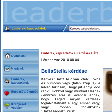
Emberek, kapcsolatok
Emberek, kapcsolatok
>
Kérdések Háza
Nyitóoldal
Létrehozva: 2010.08.04
Napjaink
BellaStella kérdése
Kedves "Ház"! Te olyan jólelkü, okos
Emberek,
kapcsolatok
és humoros vagy (talán szép is,- a
lelked biztosan), hogy jut ennyi időd
ránk? Hobbyd vagy munkád Háznak
Egészség, életmód
-lenni?és arra is kiváncsi lennék,
hogy Téged milyen kérdések
foglalkoztatnak!Te egy ember vagy,
Környezet
vagy többen foglalkoztok
védelem
"Házassággal"? puszi!