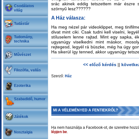
srác akinek eddig tetszettem már észre 
Csodálatos
szörnyű lesz??????
világ
A Ház válasza:
Tudástár
Ha meg nézel pár videoklippet, meg tinifilme
divat mint ciki. Csak tudni kell viselni, leg
stíluselem lenne rajtad. Mint egy sapka, ék
Tudomány,
technika
ugyanúgy viselkedni mint máskor, mosoly
rejtegesd, legyél rá büszke, még ha úgy gon
Ha sikerül így tenned, akkor ugyanúgy tetsz
Művészet
<< előző kérdés
||
követke
Filozófia, vallás
Szerző:
Ház
Ezoterika
Szabadidő, humor
MI A VÉLEMÉNYED A FENTIEKRŐL?
Játékok
Ha nem használja a Facebook-ot, de szeretne hozzá
lépjen be
.
Nosztalgia