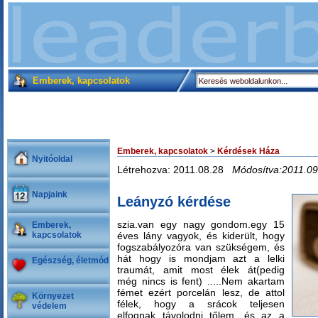
Emberek, kapcsolatok
Emberek, kapcsolatok
>
Kérdések Háza
Nyitóoldal
Létrehozva: 2011.08.28
Módosítva:2011.09
Napjaink
Leányzó kérdése
szia.van egy nagy gondom.egy 15
Emberek,
kapcsolatok
éves lány vagyok, és kiderült, hogy
fogszabályozóra van szükségem, és
hát hogy is mondjam azt a lelki
Egészség, életmód
traumát, amit most élek át(pedig
még nincs is fent) .....Nem akartam
fémet ezért porcelán lesz, de attol
Környezet
félek, hogy a srácok teljesen
védelem
elfognak távolodni tőlem, és az a