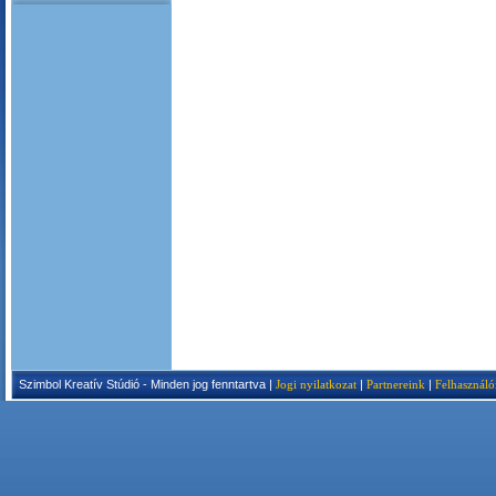
Szimbol Kreatív Stúdió - Minden jog fenntartva |
Jogi nyilatkozat
|
Partnereink
|
Felhasználó