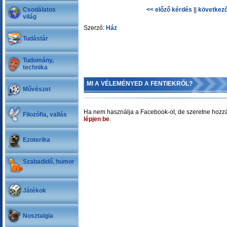
Csodálatos
<< előző kérdés
||
következő
világ
Szerző:
Ház
Tudástár
Tudomány,
technika
MI A VÉLEMÉNYED A FENTIEKRŐL?
Művészet
Ha nem használja a Facebook-ot, de szeretne hozzá
Filozófia, vallás
lépjen be
.
Ezoterika
Szabadidő, humor
Játékok
Nosztalgia