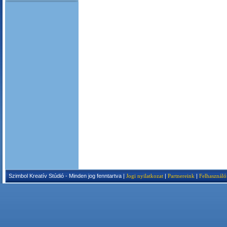
Szimbol Kreatív Stúdió - Minden jog fenntartva |
Jogi nyilatkozat
|
Partnereink
|
Felhasználó