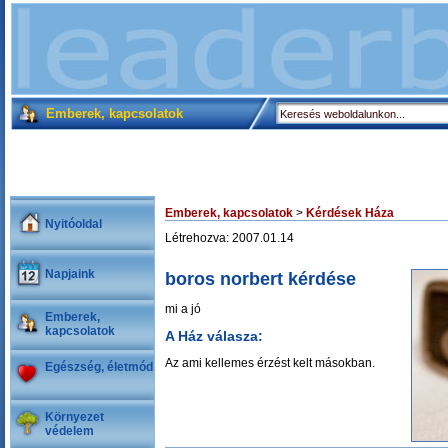
Emberek, kapcsolatok
Emberek, kapcsolatok
>
Kérdések Háza
Nyitóoldal
Létrehozva: 2007.01.14
Napjaink
boros norbert kérdése
mi a jó
Emberek,
kapcsolatok
A Ház válasza:
Az ami kellemes érzést kelt másokban.
Egészség, életmód
Környezet
védelem