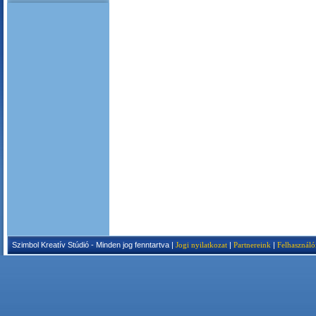
Szimbol Kreatív Stúdió - Minden jog fenntartva |
Jogi nyilatkozat
|
Partnereink
|
Felhasználó