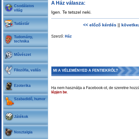
A Ház válasza:
Csodálatos
világ
Igen. Te tetszel neki.
Tudástár
<< előző kérdés
||
követke
Szerző:
Ház
Tudomány,
technika
Művészet
Filozófia, vallás
MI A VÉLEMÉNYED A FENTIEKRŐL?
Ezoterika
Ha nem használja a Facebook-ot, de szeretne hozzá
lépjen be
.
Szabadidő, humor
Játékok
Nosztalgia