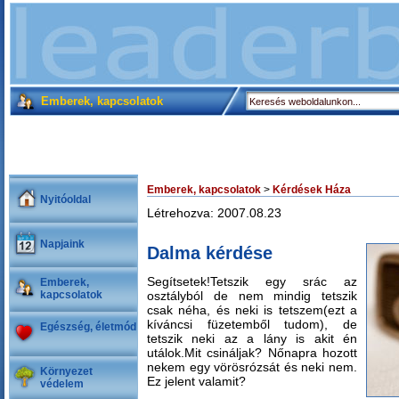
Emberek, kapcsolatok
Emberek, kapcsolatok
>
Kérdések Háza
Nyitóoldal
Létrehozva: 2007.08.23
Napjaink
Dalma kérdése
Segítsetek!Tetszik egy srác az
Emberek,
kapcsolatok
osztályból de nem mindig tetszik
csak néha, és neki is tetszem(ezt a
kíváncsi füzetemből tudom), de
Egészség, életmód
tetszik neki az a lány is akit én
utálok.Mit csináljak? Nőnapra hozott
nekem egy vörösrózsát és neki nem.
Környezet
Ez jelent valamit?
védelem