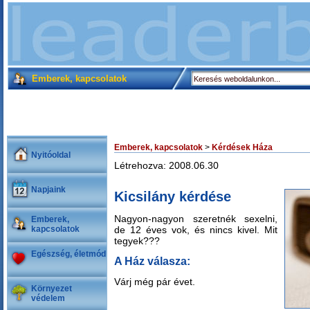
Emberek, kapcsolatok
Emberek, kapcsolatok
>
Kérdések Háza
Nyitóoldal
Létrehozva: 2008.06.30
Napjaink
Kicsilány kérdése
Nagyon-nagyon szeretnék sexelni,
Emberek,
kapcsolatok
de 12 éves vok, és nincs kivel. Mit
tegyek???
Egészség, életmód
A Ház válasza:
Várj még pár évet.
Környezet
védelem