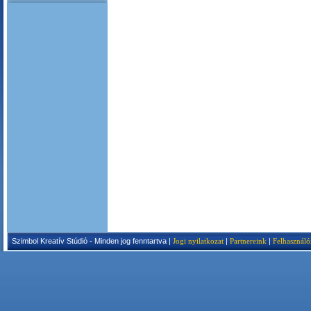
Szimbol Kreatív Stúdió - Minden jog fenntartva |
Jogi nyilatkozat
|
Partnereink
|
Felhasználó