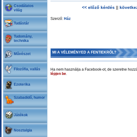
Csodálatos
<< előző kérdés
||
követke
világ
Szerző:
Ház
Tudástár
Tudomány,
technika
MI A VÉLEMÉNYED A FENTIEKRŐL?
Művészet
Filozófia, vallás
Ha nem használja a Facebook-ot, de szeretne hozzá
lépjen be
.
Ezoterika
Szabadidő, humor
Játékok
Nosztalgia