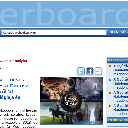
Kapcsolódó
Az ember mélyén
A Gyűrűk
2.20
Hatalomr
megdönté
a – mese a
A Gyűrűk
Hatalomr
és a Gonosz
megdönté
ől VI.
A Gyűrűk
Hatalomr
ógiája és
megdönté
A Gyűrűk
Hatalomr
taképpen nem túl hosszú
megdönté
ények sorához képest.
t hőseink legyűrik a
És ön szeri
t a középföldi 3018. év
ődik (a Kos jegyében,