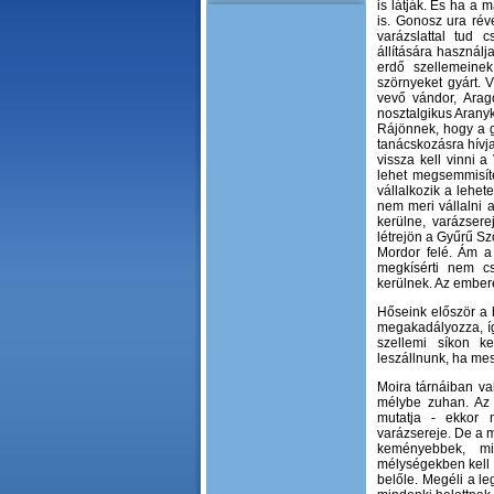
is látják. És ha a 
is. Gonosz ura rév
varázslattal tud
állítására használja
erdő szellemeinek
szörnyeket gyárt. 
vevő vándor, Ara
nosztalgikus Aranyk
Rájönnek, hogy a g
tanácskozásra hívja
vissza kell vinni 
lehet megsemmisít
vállalkozik a lehe
nem meri vállalni a
kerülne, varázsere
létrejön a Gyűrű Sz
Mordor felé. Ám a 
megkísérti nem c
kerülnek. Az embere
Hőseink először a 
megakadályozza, íg
szellemi síkon k
leszállnunk, ha mes
Moira tárnáiban va
mélybe zuhan. Az ő
mutatja - ekkor 
varázsereje. De a m
keményebbek, mi
mélységekben kell 
belőle. Megéli a le