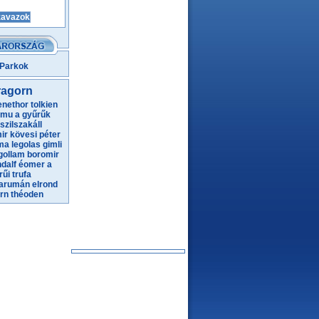
 Parkok
ragorn
enethor
tolkien
amu
a gyűrűk
szilszakáll
ir
kövesi péter
oma
legolas
gimli
gollam
boromir
dalf
éomer
a
rűi
trufa
arumán
elrond
rn
théoden