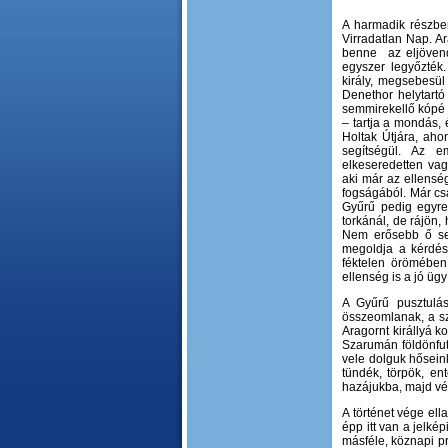
A harmadik részben
Virradatlan Nap. A
benne az eljövendő
egyszer legyőzték
király, megsebesü
Denethor helytartó
semmirekellő kópé v
– tartja a mondás,
Holtak Útjára, ah
segítségül. Az 
elkeseredetten vag
aki már az ellenség
fogságából. Már csa
Gyűrű pedig egyr
torkánál, de rájön,
Nem erősebb ő sem
megoldja a kérdést
féktelen örömében
ellenség is a jó üg
A Gyűrű pusztulá
összeomlanak, a sz
Aragornt királlyá 
Szarumán földönfut
vele dolguk hősein
tündék, törpök, ent
hazájukba, majd vég
A történet vége el
épp itt van a jelké
másféle, köznapi pr