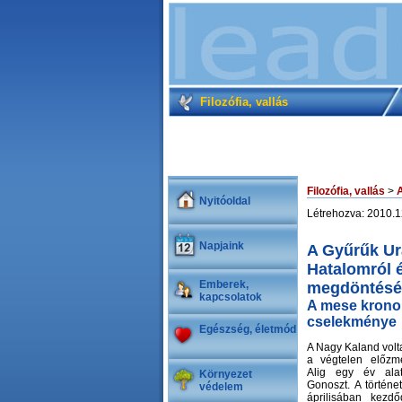
Filozófia, vallás
Filozófia, vallás
>
Nyitóoldal
Létrehozva: 2010.1
Napjaink
A Gyűrűk Ur
Hatalomról 
Emberek,
megdöntésér
kapcsolatok
A mese kronol
cselekménye
Egészség, életmód
A Nagy Kaland vol
a végtelen előzm
Alig egy év alat
Környezet
Gonoszt. A történe
védelem
áprilisában kezd