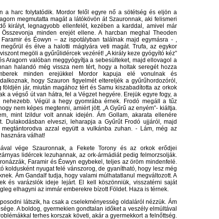
 a harc folytatódik. Mordor felől egyre nő a sötétség és eljön a
ragorn megmutatta magát a látókövön át Szauronnak, aki felismeri
 királyt, legnagyobb ellenfelét, kezében a karddal, amivel már
. Összevonja minden erejét ellene. A harcban meghal Theoden
l Faramir és Éowyn – az ispotályban találnak majd egymásra - ,
 megőrül és élve a halotti máglyára veti magát. Trufa, az egykor
iszont megöli a gyűrűlidércek vezérét! „A király keze gyógyító kéz”
 és Aragorn valóban meggyógyítja a sebesülteket, majd ellovagol a
onnan halandó még vissza nem tért, hogy a holtak seregét hozza
emberek minden erejükkel Mordor kapuja elé vonulnak és
dalkoznak, hogy Szauron figyelmét eltereljék a gyűrűhordozóról,
 földjén jár, miután magához tért és Samu kiszabadította az orkok
k a végső út van hátra, fel a Végzet hegyére. Erejük egyre fogy, a
e nehezebb. Végül a hegy gyomrába érnek. Frodó megáll a tűz
 hogy nem képes megtenni, amiért jött. „A Gyűrű az enyém”- kiáltja.
, mint Izildur volt annak idején. Ám Gollam, akarata ellenére
. Dulakodásban elveszi, leharapja a Gyűrűt Frodó ujjáról, majd
 megtántorodva azzal együtt a vulkánba zuhan. - Lám, még az
y hasznára válhat!
sával vége Szauronnak, a Fekete Torony és az orkok erődjei
árnyas lidércek lezuhannak, az ork-ármádiát pedig felmorzsolják.
koronázzák, Faramir és Éowyn egybekel, teljes az öröm mindenfelé.
ó koldusként nyugat felé vánszorog, de gyanítható, hogy lesz még
knek. Ám Gandalf tudja, hogy valami múlhatatlanul megváltozott. A
ek és varázslók ideje lejárt. El kell köszönniük, visszatérni saját
leg elhagyni az immár emberekre bízott Földet. Haza is térnek.
laposodni látszik, ha csak a cselekményesség oldaláról nézzük. Ám
pisége. A boldog, gyermekien gondtalan időket a veszély elmúltával
oblémákkal terhes korszak követi, akár a gyermekkort a felnőttség.