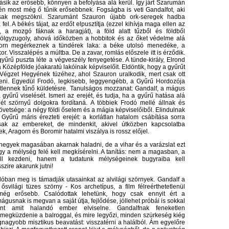
másik az erősebb, könnyen a befolyása alá kerül. Így járt Szarumán
én most még ő tűnik erősebbnek. Fogságba is veti Gandalfot, aki
 csak megszökni. Szarumánt Szauron újabb ork-seregek hadba
 fel. A békés tájat, az erdőt elpusztítja (ezzel kihívja maga ellen az
, a mozgó fáknak a haragját), a föld alatt tűzből és földből
Völgyzugoly, ahová időközben a hobbitok és az őket védelme alá
gorn megérkeznek a tündérek laka: a béke utolsó menedéke, a
or. Visszalépés a múltba. De a zavar, romlás előszele itt is érződik.
yűrű puszta léte a végveszély fenyegetése. A tünde-király, Elrond
 Középfölde jóakaratú lakóinak képviselőit. Eldöntik, hogy a gyűrűt
a Végzet Hegyének tüzéhez, ahol Szauron uralkodik, mert csak ott
eni. Egyedül Frodó, legkisebb, leggyengébb, a Gyűrű Hordozója
tetlennek tűnő küldetésre. Tanulságos mozzanat: Gandalf, a mágus
 gyűrű viselését. Ismeri az erejét, és tudja, ha a gyűrű hatása alá
jét szörnyű dolgokra fordítaná. A többiek Frodó mellé állnak és
övetsége: a négy földi őselem és a mágia képviselőiből. Elindulnak
Gyűrű máris érezteti erejét: a korlátlan hatalom csábítása sorra
sak az embereket, de mindenkit, akivel útközben kapcsolatba
k, Aragorn és Boromir hatalmi viszálya is rossz előjel.
hegyek magasában akarnak haladni, de a vihar és a varázslat ezt
y a mélység felé kell megkísérelni. A tanítás: nem a magasban, a
ell kezdeni, hanem a tudatunk mélységeinek bugyraiba kell
szire akarunk jutni!
lóban meg is támadják utasainkat az alvilági szörnyek. Gandalf a
svilági tüzes szörny - Kos archetípus, a film félreérthetetlenül
még erősebb. Csalódottak lehetünk, hogy csak ennyit ért a
águsnak is megvan a saját útja, fejlődése, jóllehet próbái is sokkal
nt amit halandó ember elviselne. Gandalfnak feneketlen
megküzdenie a balroggal, és mire legyőzi, minden szürkeség kiég
gnagyobb misztikus beavatást: visszatérni a halálból. Ám egyelőre