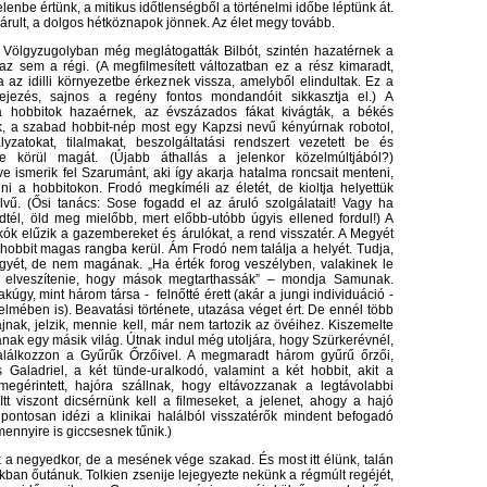
elenbe értünk, a mitikus időtlenségből a történelmi időbe léptünk át.
árult, a dolgos hétköznapok jönnek. Az élet megy tovább.
 Völgyzugolyban még meglátogatták Bilbót, szintén hazatérnek a
 sem a régi. (A megfilmesített változatban ez a rész kimaradt,
az idilli környezetbe érkeznek vissza, amelyből elindultak. Ez a
fejezés, sajnos a regény fontos mondandóit sikkasztja el.) A
a hobbitok hazaérnek, az évszázados fákat kivágták, a békés
ák, a szabad hobbit-nép most egy Kapzsi nevű kényúrnak robotol,
yzatokat, tilalmakat, beszolgáltatási rendszert vezetett be és
te körül magát. (Újabb áthallás a jelenkor közelmúltjából?)
 ismerik fel Szarumánt, aki így akarja hatalma roncsait menteni,
ni a hobbitokon. Frodó megkíméli az életét, de kioltja helyettük
lvű. (Ősi tanács: Sose fogadd el az áruló szolgálatait! Vagy ha
tél, öld meg mielőbb, mert előbb-utóbb úgyis ellened fordul!) A
akók elűzik a gazembereket és árulókat, a rend visszatér. A Megyét
 hobbit magas rangba kerül. Ám Frodó nem találja a helyét. Tudja,
yét, de nem magának. „Ha érték forog veszélyben, valakinek le
, elveszítenie, hogy mások megtarthassák” – mondja Samunak.
akúgy, mint három társa - felnőtté érett (akár a jungi individuáció -
lmében is). Beavatási története, utazása véget ért. De ennél több
 fájnak, jelzik, mennie kell, már nem tartozik az övéihez. Kiszemelte
nak egy másik világ. Útnak indul még utoljára, hogy Szürkerévnél,
találkozzon a Gyűrűk Őrzőivel. A megmaradt három gyűrű őrzői,
 Galadriel, a két tünde-uralkodó, valamint a két hobbit, akit a
egérintett, hajóra szállnak, hogy eltávozzanak a legtávolabbi
Itt viszont dicsérnünk kell a filmeseket, a jelenet, ahogy a hajó
 pontosan idézi a klinikai halálból visszatérők mindent befogadó
ennyire is giccsesnek tűnik.)
a negyedkor, de a mesének vége szakad. És most itt élünk, talán
ban őutánuk. Tolkien zsenije lejegyezte nekünk a régmúlt regéjét,