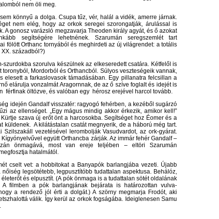
alomból nem öli meg.
sem könnyű a dolga. Csupa tűz, vér, halál a vidék, amerre járnak.
get nem elég, hogy az orkok seregei szorongatják, árulással is
k. A gonosz varázsló megzavarja Theoden király agyát, és ő azokat
inkább segítségére lehetnének. Szarumán seregszemlét tart
ai fölött Orthanc tornyából és meghirdeti az új világrendet: a totális
a XX. századból?)
szurdokba szorulva készülnek az elkeseredett csatára. Kétfelől is
t toronyból, Mordorból és Orthancból. Súlyos veszteségeik vannak,
is elesett a farkaslovasok támadásában. Egy pillanatra felcsillan a
ő elárulja vonzalmát Aragornnak, de az ő szíve foglalt és idejét is
yn férfinak öltözve, és valóban egy hérosz erejével harcol tovább.
ég idején Gandalf visszatér: ragyogó fehérben, a kezéből sugárzó
űzi az ellenséget. „Egy mágus mindig akkor érkezik, amikor kell!”
 Kürtje szava új erőt önt a harcosokba. Segítséget hoz Éomer és a
t küldenek. A kilátástalan csatát megnyerik, de a háború még tart.
i Szilszakáll vezetésével lerombolják Vasudvardot, az ork-gyárat.
 Kígyónyelvűvel együtt Orthancba zárják. Az immár fehér Gandalf –
azán önmagává, most van ereje teljében – eltöri Szarumán
 megfosztja hatalmától.
t cselt vet: a hobbitokat a Banyapók barlangjába vezeti. Újabb
a nőiség legsötétebb, legpusztítóbb tudattalan aspektusa. Behálóz,
 életerőt és elpusztít. (A pók önmaga is a tudattalan sötét oldalának
 A filmben a pók barlangjának bejárata is határozottan vulva-
 hogy a rendező jól érti a dolgát.) A szörny megmarja Frodót, aki
tszhalottá válik. Így kerül az orkok fogságába. Ideiglenesen Samu
.