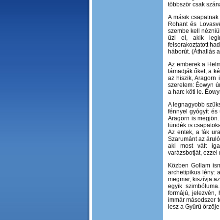
többször csak szán
A másik csapatnak 
Rohant és Lovasvé
szembe kell nézniü
űzi el, akik leg
felsorakoztatott had
háborút. (Áthallás 
Az emberek a Helm-
támadják őket, a ké
az hiszik, Aragorn 
szerelem: Éowyn úrn
a harc köti le. Éow
A legnagyobb szüks
fénnyel gyógyít és 
Aragorn is megjön.
tündék is csapatoka
Az entek, a fák ura
Szarumánt az áruló
aki most vált ig
varázsbotját, ezzel
Közben Gollam ismé
archetipikus lény: 
megmar, kiszívja az
egyik szimbóluma.
formájú, jelezvén,
immár másodszer te
lesz a Gyűrű őrzője