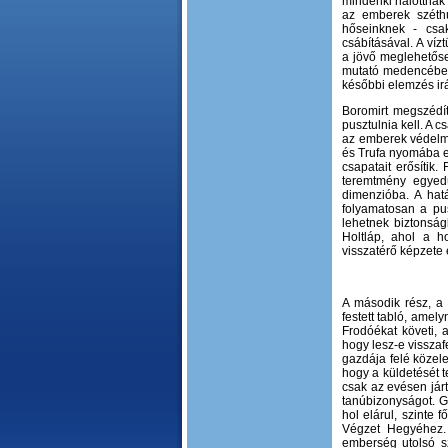
mindenki halottnak 
az emberek széthú
hőseinknek - csa
csábításával. A víz
a jövő meglehetősen
mutató medencébe, ó
későbbi elemzés ir
Boromirt megszédít
pusztulnia kell. A 
az emberek védelme 
és Trufa nyomába 
csapatait erősítik
teremtmény egyedü
dimenzióba. A hatá
folyamatosan a pus
lehetnek biztonság
Holtláp, ahol a h
visszatérő képzete e
A második rész, a 
festett tabló, amel
Frodóékat követi, 
hogy lesz-e visszaf
gazdája felé köze
hogy a küldetését t
csak az evésen járt
tanúbizonyságot. Go
hol elárul, szinte 
Végzet Hegyéhez. 
emberség utolsó sz