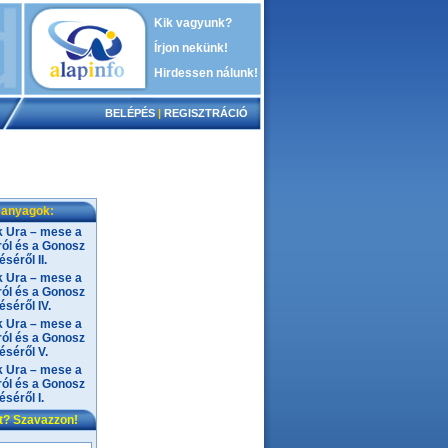
Kik vagyunk?
Írjon nekünk!
Hirdessen nálunk!
BELÉPÉS
|
REGISZTRÁCIÓ
 anyagok:
 Ura – mese a
ól és a Gonosz
séről II.
 Ura – mese a
ól és a Gonosz
séről IV.
 Ura – mese a
ól és a Gonosz
séről V.
 Ura – mese a
ól és a Gonosz
séről I.
nt? Szavazzon!