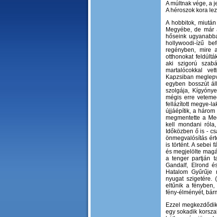
A múltnak vége, a j
A héroszok kora lez
A hobbitok, miután
Megyébe, de már az
hőseink ugyanabba 
hollywoodi-ízű be
regényben, mire 
otthonokat feldúlt
aki szigorú szabál
martalócokkal vet
Kapzsiban meglepve
egyben bosszút áll
szolgája, Kígyónye
mégis erre vetemed
fellázított megye-l
újjáépítik, a három
megmentette a Meg
kell mondani róla
Időközben ő is - cs
önmegvalósítás érte
is történt. A sebei
és megjelölte magá
a tenger partján 
Gandalf, Elrond és
Hatalom Gyűrűje m
nyugat szigetére. (
eltűnik a fényben,
fény-élményét, bárm
Ezzel megkezdődik 
egy sokadik korszak