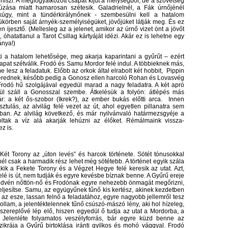
hiszi. A megfogyatkozott csapat kijut a mélységből, de a szövetség
zása miatt hamarosan szétesik. Galadrielnél, a Fák úrnőjénél
kúgy, mint a tündérkirálynőnek - szembesülni kell a hatalom
tükörben saját árnyék-személyiségüket, jövőjüket látják meg. És ez
 ijesztő. (Mellesleg az a jelenet, amikor az úrnő vizet önt a jövőt
hatatlanul a Tarot Csillag kártyáját idézi. Akár ez is lehetne egy
ánya!)
i a hatalom lehetősége, meg akarja kaparintani a gyűrűt – ezért
csapat szétválik. Frodó és Samu Mordor felé indul. A többieknek más,
lesz a feladatuk. Előbb az orkok által elrabolt két hobbit, Pippin
erednek, később pedig a Gonosz ellen harcoló Rohan és Lovasvég
. Frodó hű szolgájával egyedül marad a nagy feladatra. A két apró
l száll a Gonosszal szembe. Átkelésük a folyón: átlépés más
r: a két ős-szobor (Ikrek?), az ember bukás előtti arca. Innen
ztulás, az alvilág felé vezet az út, ahol egyetlen pillanatra sem
ban. Az alvilág következő, és már nyilvánvaló határmezsgyéje a
oltak a víz alá akarják lehúzni az élőket. Rémálmaink vissza-
z is.
Két Torony az „úton levés” és harcok története. Sötét tónusokkal
ynél csak a harmadik rész lehet még sötétebb. A történet egyik szála
akik a Fekete Torony és a Végzet Hegye felé keresik az utat. Azt,
elé is út, nem tudják és egyre kevésbe bíznak benne. A Gyűrű ereje
ledvén nőttön-nő és Frodónak egyre nehezebb önmagát megőrizni,
eljesítse. Samu, az együgyűnek tűnő kis kertész, akinek kezdetben
 az esze, lassan felnő a feladatához, egyre nagyobb jellemről tesz
llam, a jelentéktelennek tűnő csúszó-mászó lény, aki hol hízeleg,
főszereplővé lép elő, hiszen egyedül ő tudja az utat a Mordorba, a
Jelenléte folyamatos veszélyforrás, bár egyre küzd benne az
ikrája a Gyűrű birtoklása iránti gyilkos és mohó vággyal. Frodó