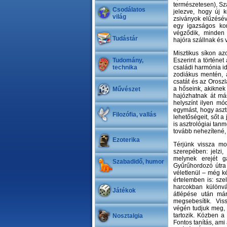
természetesen), Sz
Csodálatos
jelezve, hogy új 
világ
zsiványok elűzésév
egy igazságos ko
végződik, minden 
Tudástár
hajóra szállnak és
Misztikus síkon az
Tudomány,
Eszerint a történe
technika
családi harmónia id
zodiákus mentén, 
csatát és az Oroszl
a hőseink, akikne
Művészet
hajózhatnak át má
helyszínt ilyen m
egymást, hogy aszt
Filozófia, vallás
lehetőségeit, sőt 
is asztrológiai tan
tovább nehezítené, 
Ezoterika
Térjünk vissza mo
szerepében: jelzi,
melynek erejét g
Szabadidő, humor
Gyűrűhordozó útra
véletlenül – még ké
értelemben is: sze
harcokban különvá
Játékok
átlépése után már
megsebesítik. Viss
végén tudjuk meg,
tartozik. Közben a
Nosztalgia
Fontos tanítás, ami 