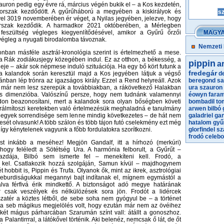
auron pedig egy évre rá, március végén bukik el – a Kos kezdetén,
korszak kezdődött. A gyűrűháború a megyében a kiskirályok és
el 3019 novemberében ér véget, a Nyilas jegyében, jelezve, hogy
rszak kezdődik. A harmadkor 2021 októberében, a Mérlegben
feszültség végleges kiegyenlítődésével, amikor a Gyűrű őrzői
 végleg a nyugati birodalomba távoznak.
Nemzeti
onban másféle asztrál-kronológia szerint is értelmezhető a mese.
t a Rák zodiákusjegy közegében indul. Ez az otthon, a békesség, a
pippin
a
eje – akár sok népmese induló szituációja. Ha egy bő kört futunk a
fredegár
a kalandok során keresztül majd a Kos jegyében látjuk a végső
d
ánban lép trónra az igazságos király. Ezzel a Rend helyreáll. Azok
beregond
s
k már nem lesz szerepük a továbbiakban, a rákövetkező Halakban
ura
szauron
s dimenzióba. Valószínű persze, hogy nem tudnánk valamennyi
éowyn faram
ódon beazonosítani, mert a kalandok sora olyan bőségben követi
bombadil t
rálmítoszi keretekben való értelmezésük meghaladná e tanulmány
arwen
bilbó
a jegyek sorrendisége sem lenne mindig következetes – de hát nem
galadriel
gan
mesét olvasunk! A több szálon és több tájon futó cselekmény ezt még
hatalom gyű
így kénytelenek vagyunk a főbb fordulatokra szorítkozni.
glorfindel
sz
frodó
celebo
st inkább a meséhez! Megjön Gandalf, itt a hírhozó (merkúri)
 hogy feléledt a Sötétség Ura. A harmónia felborult, a Gyűrűt –
azdája, Bilbó sem ismerte fel – menekíteni kell. Frodó, a
 kel. Csatlakozik hozzá szolgáján, Samun kívül – majdhogynem
t hobbit is, Pippin és Trufa. Olyanok ők, mint az ikrek, asztrológiai
leburdiságukkal megannyi bajt indítanak el, mígnem egymástól a
lva férfivá érik mindkettő. A biztonságot adó megye határának
 csak veszélyek és nélkülözések sora jön. Frodót a lidércek
zatér a köztes létből, de sebe soha nem gyógyul be – a történet
 a seb mágikus megjelölés volt, hogy ezután már nem az övéihez
 két mágus párharcában Szarumán színt vall: átállt a gonoszhoz.
a Palantirrral, a látókővel történik. Aki belenéz, nemcsak ő lát, de őt