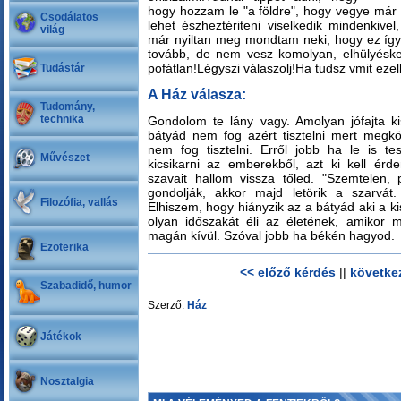
hogy hozzam le "a földre", hogy vegye már
Csodálatos
lehet észheztériteni viselkedik mindenkivel
világ
már nyiltan meg mondtam neki, hogy ez így
tovább, de nem vesz komolyan, elhülyésked
pofátlan!Légyszi válaszolj!Ha tudsz vmit ezel
Tudástár
A Ház válasza:
Tudomány,
technika
Gondolom te lány vagy. Amolyan jófajta ki
bátyád nem fog azért tisztelni mert megköv
nem fog tisztelni. Erről jobb ha le is tes
Művészet
kicsikarni az emberekből, azt ki kell ér
szavait hallom vissza tőled. "Szemtelen, 
gondolják, akkor majd letörik a szarvá
Filozófia, vallás
Elhiszem, hogy hiányzik az a bátyád aki a ki
olyan időszakát éli az életének, amikor m
magán kívül. Szóval jobb ha békén hagyod.
Ezoterika
<< előző kérdés
||
követke
Szabadidő, humor
Szerző:
Ház
Játékok
Nosztalgia