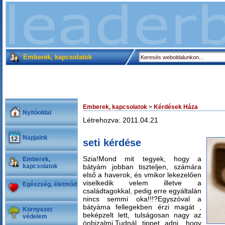
Emberek, kapcsolatok
Emberek, kapcsolatok
>
Kérdések Háza
Nyitóoldal
Létrehozva: 2011.04.21
Napjaink
seti kérdése
Szia!Mond mit tegyek, hogy a
Emberek,
kapcsolatok
bátyám jobban tiszteljen, számára
első a haverok, és vmikor lekezelően
viselkedik velem illetve a
Egészség, életmód
családtagokkal, pedig erre egyáltalán
nincs semmi oka!!!?Egyszóval a
bátyáma fellegekben érzi magát ,
Környezet
beképzelt lett, tulságosan nagy az
védelem
önbizalmi.Tudnál tippet adni, hogy