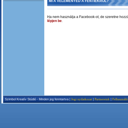
MI A VÉLEMÉNYED A FENTIEKRŐL?
Ha nem használja a Facebook-ot, de szeretne hozzá
lépjen be
.
Szimbol Kreatív Stúdió - Minden jog fenntartva |
Jogi nyilatkozat
|
Partnereink
|
Felhasználó