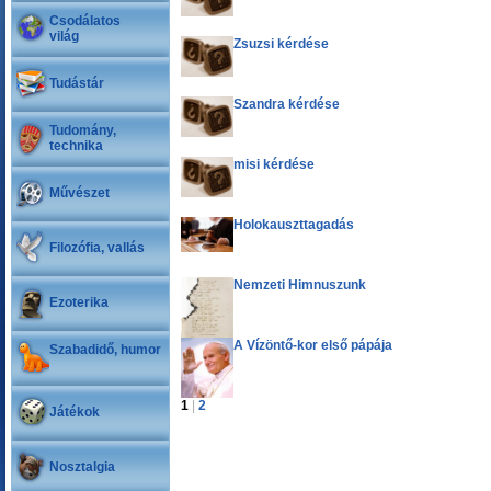
Csodálatos
világ
Zsuzsi kérdése
Tudástár
Szandra kérdése
Tudomány,
technika
misi kérdése
Művészet
Holokauszttagadás
Filozófia, vallás
Nemzeti Himnuszunk
Ezoterika
A Vízöntő-kor első pápája
Szabadidő, humor
1
|
2
Játékok
Nosztalgia