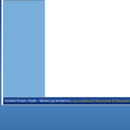
Szimbol Kreatív Stúdió - Minden jog fenntartva |
Jogi nyilatkozat
|
Partnereink
|
Felhasználó