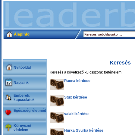
Alapinfo
Keresés
Nyitóoldal
Keresés a következő kulcsszóra: történelem
Raena kérdése
Napjaink
Emberek,
Stüx kérdése
kapcsolatok
Egészség, életmód
valaki kérdése
Környezet
védelem
Hurka Gyurka kérdése